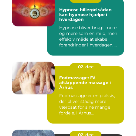
Hypnose hillerød sådan
kan hypnose hjælpe i
hverdagen
Hypnose bliver brugt mere
og mere som en mild, men
effektiv måde at skabe
forandringer i hverdagen. ...
02. dec
Fodmassage: Få
afslappende massage i
Århus
Fodmassage er en praksis,
der bliver stadig mere
værdsat for sine mange
fordele. I Århus...
02. dec