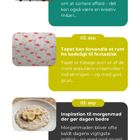
om at sortere affald – det
kan også være en kreativ
m&ari...
03. sep
Tapet kan forvandle et rum
fra kedeligt til fantastisk
Tapet er tilbage som et af de
mest populære virkemidler i
indretningen – og med god
grun...
03. sep
Inspiration til morgenmad
der gør dagen bedre
Morgenmaden bliver ofte
kaldt dagens vigtigste
måltid – og med god grund.