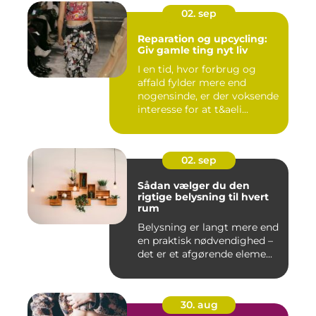
02. sep
Reparation og upcycling:
Giv gamle ting nyt liv
I en tid, hvor forbrug og
affald fylder mere end
nogensinde, er der voksende
interesse for at t&aeli...
02. sep
Sådan vælger du den
rigtige belysning til hvert
rum
Belysning er langt mere end
en praktisk nødvendighed –
det er et afgørende eleme...
30. aug