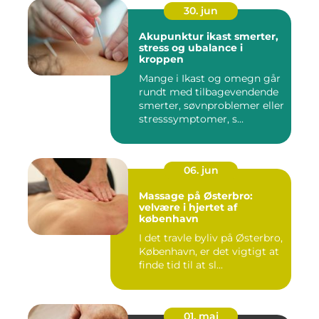
30. jun
Akupunktur ikast smerter,
stress og ubalance i
kroppen
Mange i Ikast og omegn går
rundt med tilbagevendende
smerter, søvnproblemer eller
stresssymptomer, s...
06. jun
Massage på Østerbro:
velvære i hjertet af
københavn
I det travle byliv på Østerbro,
København, er det vigtigt at
finde tid til at sl...
01. maj