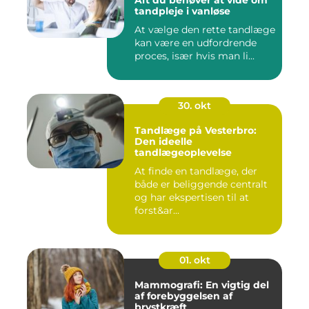
Alt du behøver at vide om
tandpleje i vanløse
At vælge den rette tandlæge
kan være en udfordrende
proces, især hvis man li...
30. okt
Tandlæge på Vesterbro:
Den ideelle
tandlægeoplevelse
At finde en tandlæge, der
både er beliggende centralt
og har ekspertisen til at
forst&ar...
01. okt
Mammografi: En vigtig del
af forebyggelsen af
brystkræft