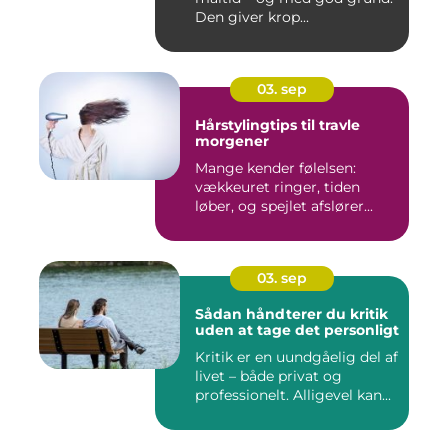
Den giver krop...
03. sep
Hårstylingtips til travle
morgener
Mange kender følelsen:
vækkeuret ringer, tiden
løber, og spejlet afslører...
03. sep
Sådan håndterer du kritik
uden at tage det personligt
Kritik er en uundgåelig del af
livet – både privat og
professionelt. Alligevel kan...