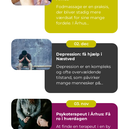
Fodmassage er en praksis,
der bliver stadig mere
værdsat for sine mange
fordele. I Århus...
02. dec
Depression: få hjælp i
Næstved
Depression er en kompleks
og ofte overvældende
tilstand, som påvirker
mange mennesker p&...
03. nov
Psykoterapeut i Århus: Få
ro i hverdagen
At finde en terapeut i en by