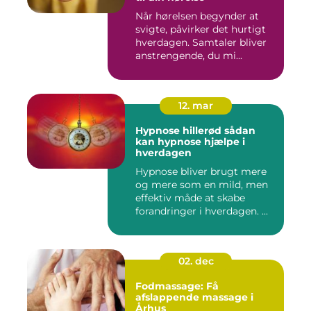
Når hørelsen begynder at
svigte, påvirker det hurtigt
hverdagen. Samtaler bliver
anstrengende, du mi...
12. mar
Hypnose hillerød sådan
kan hypnose hjælpe i
hverdagen
Hypnose bliver brugt mere
og mere som en mild, men
effektiv måde at skabe
forandringer i hverdagen. ...
02. dec
Fodmassage: Få
afslappende massage i
Århus