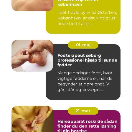
københavn
I det travle byliv på Østerbro,
København, er det vigtigt at
finde tid til at sl...
01. maj
Fodterapeut søborg
professionel hjælp til sunde
fødder
Mange opdager først, hvor
vigtige fødderne er, når de
begynder at gøre ondt. Vi
går, står og bevæger...
21. mar
Høreapparat roskilde sådan
finder du den rette løsning
til din hørelse