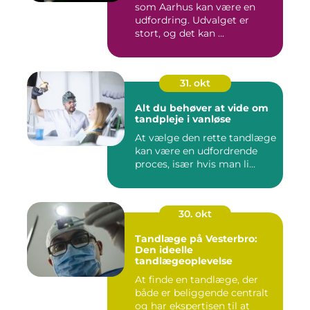
som Aarhus kan være en
udfordring. Udvalget er
stort, og det kan ...
31. okt
Alt du behøver at vide om
tandpleje i vanløse
At vælge den rette tandlæge
kan være en udfordrende
proces, især hvis man li...
30. okt
Tandlæge på Vesterbro:
Den ideelle
tandlægeoplevelse
At finde en tandlæge, der
både er beliggende centralt
og har ekspertisen til at