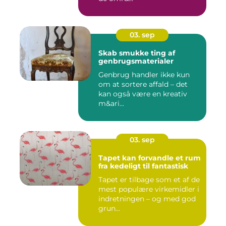
03. sep
Skab smukke ting af
genbrugsmaterialer
Genbrug handler ikke kun
om at sortere affald – det
kan også være en kreativ
m&ari...
03. sep
Tapet kan forvandle et rum
fra kedeligt til fantastisk
Tapet er tilbage som et af de
mest populære virkemidler i
indretningen – og med god
grun...