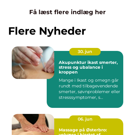
Få læst flere indlæg her
Flere Nyheder
30. jun
Akupunktur ikast smerter,
stress og ubalance i
kroppen
Mange i Ikast og omegn går
rundt med tilbagevendende
smerter, søvnproblemer eller
stresssymptomer, s...
06. jun
Massage på Østerbro:
velvære i hjertet af