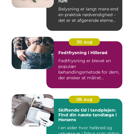
rum
Belysning er langt mere end
en praktisk nødvendighed –
det er et afgørende eleme...
30. aug
Fedtfrysning i Hillerød
Fedtfrysning er blevet en
populær
behandlingsmetode for dem,
der ønsker at målret...
08. aug
Skiftende tid i tandplejen:
Find din næste tandlæge i
Horsens
I en alder hvor helbred og
velvære er i fokus som aldrig