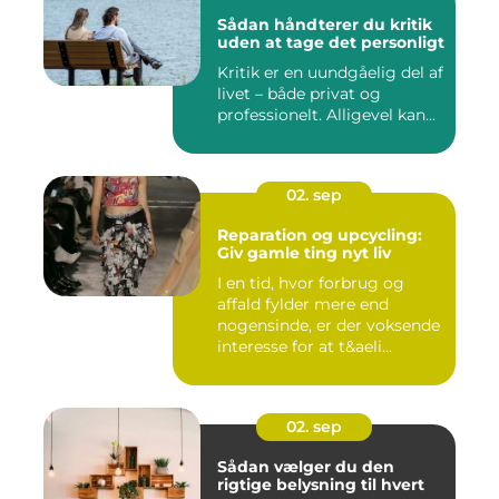
Sådan håndterer du kritik
uden at tage det personligt
Kritik er en uundgåelig del af
livet – både privat og
professionelt. Alligevel kan...
02. sep
Reparation og upcycling:
Giv gamle ting nyt liv
I en tid, hvor forbrug og
affald fylder mere end
nogensinde, er der voksende
interesse for at t&aeli...
02. sep
Sådan vælger du den
rigtige belysning til hvert