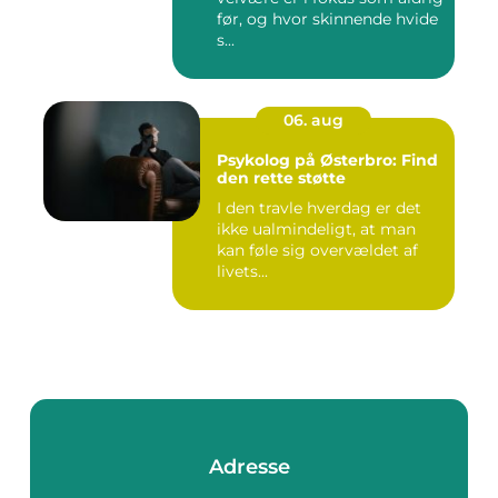
før, og hvor skinnende hvide
s...
06. aug
Psykolog på Østerbro: Find
den rette støtte
I den travle hverdag er det
ikke ualmindeligt, at man
kan føle sig overvældet af
livets...
Adresse