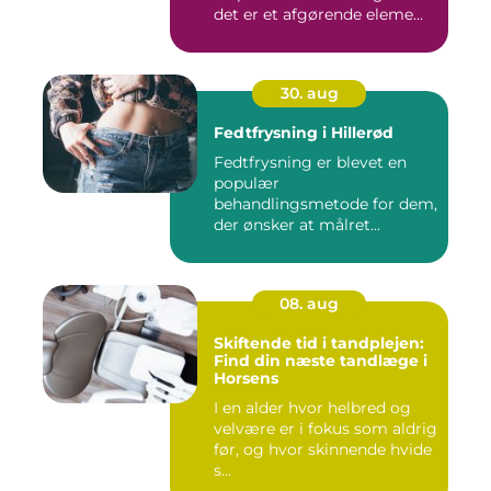
det er et afgørende eleme...
30. aug
Fedtfrysning i Hillerød
Fedtfrysning er blevet en
populær
behandlingsmetode for dem,
der ønsker at målret...
08. aug
Skiftende tid i tandplejen:
Find din næste tandlæge i
Horsens
I en alder hvor helbred og
velvære er i fokus som aldrig
før, og hvor skinnende hvide
s...