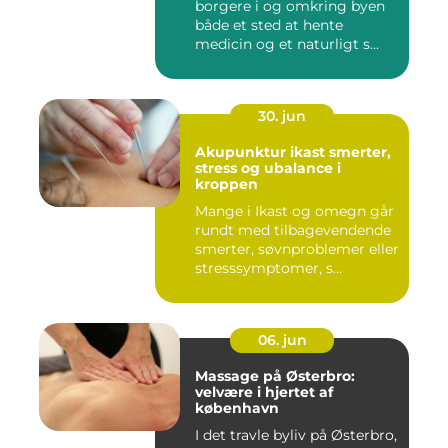
borgere i og omkring byen
både et sted at hente
medicin og et naturligt s...
30. jun
Akupunktur ikast smerter,
stress og ubalance i
kroppen
Mange i Ikast og omegn går
rundt med tilbagevendende
smerter, søvnproblemer eller
stresssymptomer, s...
06. jun
Massage på Østerbro:
velvære i hjertet af
københavn
I det travle byliv på Østerbro,