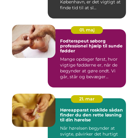
København, er det vigtigt at
finde tid til at sl...
01. maj
Fodterapeut søborg
professionel hjælp til sunde
fødder
Mange opdager først, hvor
vigtige fødderne er, når de
begynder at gøre ondt. Vi
går, står og bevæger...
21. mar
Høreapparat roskilde sådan
finder du den rette løsning
til din hørelse
Når hørelsen begynder at
svigte, påvirker det hurtigt