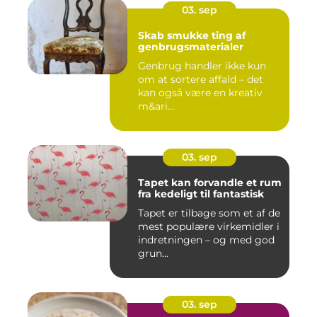
03. sep
Skab smukke ting af
genbrugsmaterialer
Genbrug handler ikke kun
om at sortere affald – det
kan også være en kreativ
m&ari...
03. sep
Tapet kan forvandle et rum
fra kedeligt til fantastisk
Tapet er tilbage som et af de
mest populære virkemidler i
indretningen – og med god
grun...
03. sep