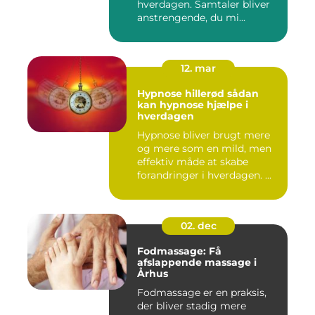
hverdagen. Samtaler bliver
anstrengende, du mi...
12. mar
Hypnose hillerød sådan
kan hypnose hjælpe i
hverdagen
Hypnose bliver brugt mere
og mere som en mild, men
effektiv måde at skabe
forandringer i hverdagen. ...
02. dec
Fodmassage: Få
afslappende massage i
Århus
Fodmassage er en praksis,
der bliver stadig mere