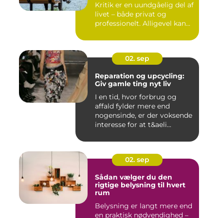
Kritik er en uundgåelig del af
livet – både privat og
professionelt. Alligevel kan...
02. sep
Reparation og upcycling:
Giv gamle ting nyt liv
I en tid, hvor forbrug og
affald fylder mere end
nogensinde, er der voksende
interesse for at t&aeli...
02. sep
Sådan vælger du den
rigtige belysning til hvert
rum
Belysning er langt mere end
en praktisk nødvendighed –