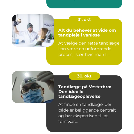
31. okt
Alt du behøver at vide om
tandpleje i vanløse
At vælge den rette tandlæge
kan være en udfordrende
proces, især hvis man li...
30. okt
Tandlæge på Vesterbro:
Den ideelle
tandlægeoplevelse
At finde en tandlæge, der
både er beliggende centralt
og har ekspertisen til at
forst&ar...