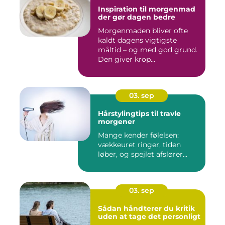
Inspiration til morgenmad
der gør dagen bedre
Morgenmaden bliver ofte
kaldt dagens vigtigste
måltid – og med god grund.
Den giver krop...
03. sep
Hårstylingtips til travle
morgener
Mange kender følelsen:
vækkeuret ringer, tiden
løber, og spejlet afslører...
03. sep
Sådan håndterer du kritik
uden at tage det personligt