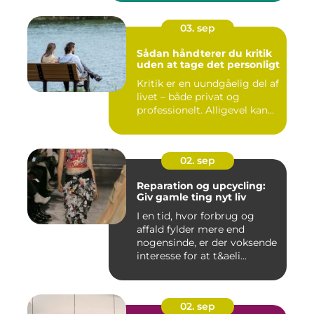
03. sep
Sådan håndterer du kritik
uden at tage det personligt
Kritik er en uundgåelig del af
livet – både privat og
professionelt. Alligevel kan...
02. sep
Reparation og upcycling:
Giv gamle ting nyt liv
I en tid, hvor forbrug og
affald fylder mere end
nogensinde, er der voksende
interesse for at t&aeli...
02. sep