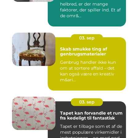
helbred, er der mange
faktorer, der spiller ind. Et af
de omr&...
03. sep
Skab smukke ting af
genbrugsmaterialer
Genbrug handler ikke kun
om at sortere affald – det
kan også være en kreativ
m&ari...
03. sep
Tapet kan forvandle et rum
fra kedeligt til fantastisk
Tapet er tilbage som et af de
mest populære virkemidler i
indretningen – og med god