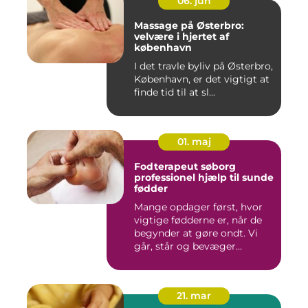
06. jun
Massage på Østerbro:
velvære i hjertet af
københavn
I det travle byliv på Østerbro,
København, er det vigtigt at
finde tid til at sl...
01. maj
Fodterapeut søborg
professionel hjælp til sunde
fødder
Mange opdager først, hvor
vigtige fødderne er, når de
begynder at gøre ondt. Vi
går, står og bevæger...
21. mar