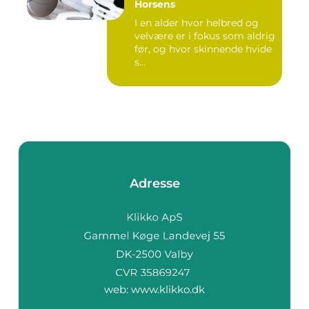
Horsens
I en alder hvor helbred og
velvære er i fokus som aldrig
før, og hvor skinnende hvide
s...
Adresse
web:
www.klikko.dk