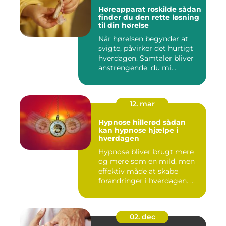
Høreapparat roskilde sådan
finder du den rette løsning
til din hørelse
Når hørelsen begynder at
svigte, påvirker det hurtigt
hverdagen. Samtaler bliver
anstrengende, du mi...
12. mar
Hypnose hillerød sådan
kan hypnose hjælpe i
hverdagen
Hypnose bliver brugt mere
og mere som en mild, men
effektiv måde at skabe
forandringer i hverdagen. ...
02. dec