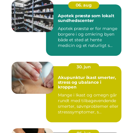
06. aug
Apotek præstø som lokalt
sundhedscenter
Apotek præstø er for mange
borgere i og omkring byen
både et sted at hente
medicin og et naturligt s...
30. jun
Akupunktur ikast smerter,
stress og ubalance i
kroppen
Mange i Ikast og omegn går
rundt med tilbagevendende
smerter, søvnproblemer eller
stresssymptomer, s...