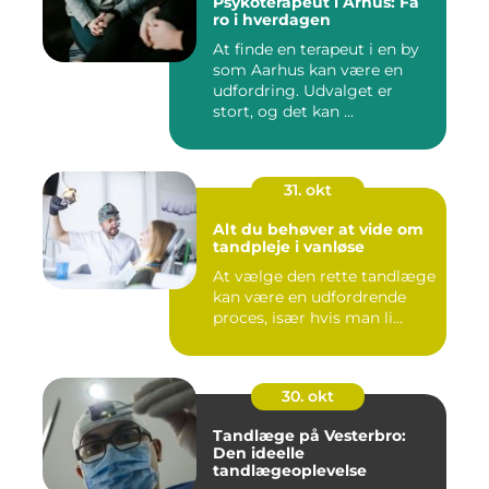
Psykoterapeut i Århus: Få
ro i hverdagen
At finde en terapeut i en by
som Aarhus kan være en
udfordring. Udvalget er
stort, og det kan ...
31. okt
Alt du behøver at vide om
tandpleje i vanløse
At vælge den rette tandlæge
kan være en udfordrende
proces, især hvis man li...
30. okt
Tandlæge på Vesterbro:
Den ideelle
tandlægeoplevelse