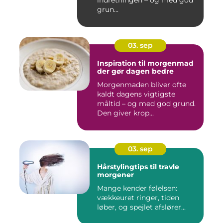
grun...
03. sep
Inspiration til morgenmad
der gør dagen bedre
Morgenmaden bliver ofte
kaldt dagens vigtigste
måltid – og med god grund.
Den giver krop...
03. sep
Hårstylingtips til travle
morgener
Mange kender følelsen:
vækkeuret ringer, tiden
løber, og spejlet afslører...