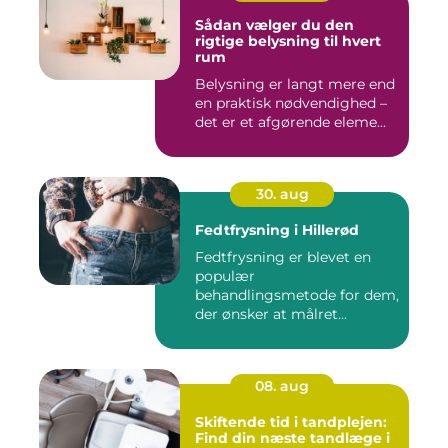
Sådan vælger du den
rigtige belysning til hvert
rum
Belysning er langt mere end
en praktisk nødvendighed –
det er et afgørende eleme...
30. aug
Fedtfrysning i Hillerød
Fedtfrysning er blevet en
populær
behandlingsmetode for dem,
der ønsker at målret...
08. aug
Skiftende tid i tandplejen:
Find din næste tandlæge i