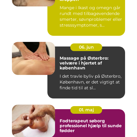
Mange i Ikast og omegn går
rundt med tilbagevendende
smerter, søvnproblemer eller
stresssymptomer, s...
06. jun
Massage på Østerbro:
velvære i hjertet af
københavn
I det travle byliv på Østerbro,
København, er det vigtigt at
finde tid til at sl...
01. maj
Fodterapeut søborg
professionel hjælp til sunde
fødder