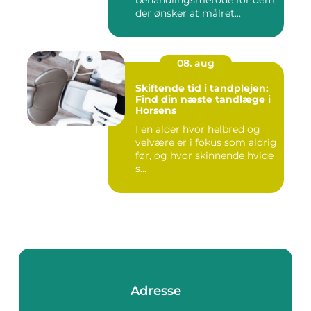
behandlingsmetode for dem,
der ønsker at målret...
08. aug
Skiftende tid i tandplejen:
Find din næste tandlæge i
Horsens
I en alder hvor helbred og
velvære er i fokus som aldrig
før, og hvor skinnende hvide
s...
Adresse