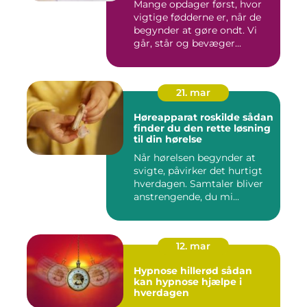
Mange opdager først, hvor
vigtige fødderne er, når de
begynder at gøre ondt. Vi
går, står og bevæger...
21. mar
Høreapparat roskilde sådan
finder du den rette løsning
til din hørelse
Når hørelsen begynder at
svigte, påvirker det hurtigt
hverdagen. Samtaler bliver
anstrengende, du mi...
12. mar
Hypnose hillerød sådan
kan hypnose hjælpe i
hverdagen