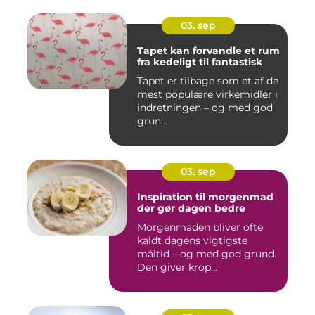
03. sep
Tapet kan forvandle et rum
fra kedeligt til fantastisk
Tapet er tilbage som et af de
mest populære virkemidler i
indretningen – og med god
grun...
03. sep
Inspiration til morgenmad
der gør dagen bedre
Morgenmaden bliver ofte
kaldt dagens vigtigste
måltid – og med god grund.
Den giver krop...