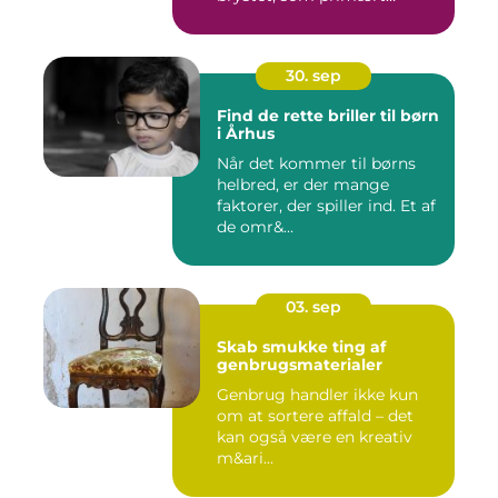
anven...
30. sep
Find de rette briller til børn
i Århus
Når det kommer til børns
helbred, er der mange
faktorer, der spiller ind. Et af
de omr&...
03. sep
Skab smukke ting af
genbrugsmaterialer
Genbrug handler ikke kun
om at sortere affald – det
kan også være en kreativ
m&ari...