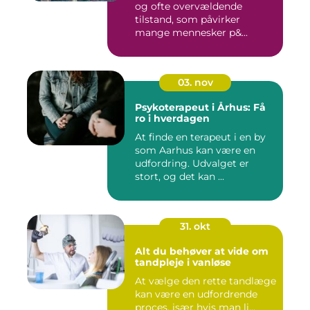
og ofte overvældende
tilstand, som påvirker
mange mennesker p&...
03. nov
Psykoterapeut i Århus: Få
ro i hverdagen
At finde en terapeut i en by
som Aarhus kan være en
udfordring. Udvalget er
stort, og det kan ...
31. okt
Alt du behøver at vide om
tandpleje i vanløse
At vælge den rette tandlæge
kan være en udfordrende
proces, især hvis man li...