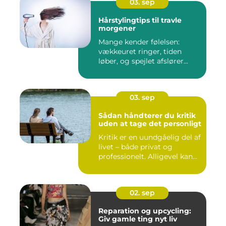
03. sep
Hårstylingtips til travle
morgener
Mange kender følelsen:
vækkeuret ringer, tiden
løber, og spejlet afslører...
03. sep
Sådan håndterer du kritik
uden at tage det personligt
Kritik er en uundgåelig del af
livet – både privat og
professionelt. Alligevel kan...
02. sep
Reparation og upcycling:
Giv gamle ting nyt liv