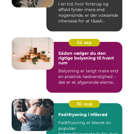
I en tid, hvor forbrug og
affald fylder mere end
nogensinde, er der voksende
interesse for at t&aeli...
02. sep
Sådan vælger du den
rigtige belysning til hvert
rum
Belysning er langt mere end
en praktisk nødvendighed –
det er et afgørende eleme...
30. aug
Fedtfrysning i Hillerød
Fedtfrysning er blevet en
populær