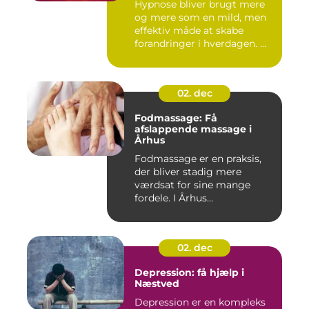
Hypnose bliver brugt mere
og mere som en mild, men
effektiv måde at skabe
forandringer i hverdagen. ...
02. dec
Fodmassage: Få
afslappende massage i
Århus
Fodmassage er en praksis,
der bliver stadig mere
værdsat for sine mange
fordele. I Århus...
02. dec
Depression: få hjælp i
Næstved
Depression er en kompleks