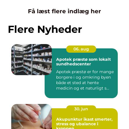
Få læst flere indlæg her
Flere Nyheder
06. aug
Apotek præstø som lokalt
sundhedscenter
Apotek præstø er for mange
borgere i og omkring byen
både et sted at hente
medicin og et naturligt s...
30. jun
Akupunktur ikast smerter,
stress og ubalance i
kroppen