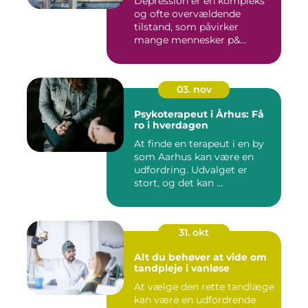
Depression er en kompleks
og ofte overvældende
tilstand, som påvirker
mange mennesker p&...
03. nov
Psykoterapeut i Århus: Få
ro i hverdagen
At finde en terapeut i en by
som Aarhus kan være en
udfordring. Udvalget er
stort, og det kan ...
31. okt
Alt du behøver at vide om
tandpleje i vanløse
At vælge den rette tandlæge
kan være en udfordrende