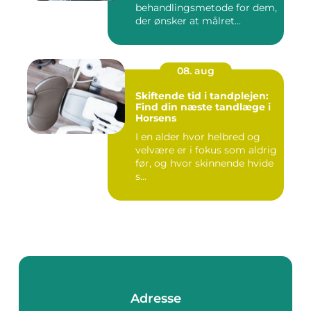
behandlingsmetode for dem,
der ønsker at målret...
08. aug
Skiftende tid i tandplejen:
Find din næste tandlæge i
Horsens
I en alder hvor helbred og
velvære er i fokus som aldrig
før, og hvor skinnende hvide
s...
Adresse