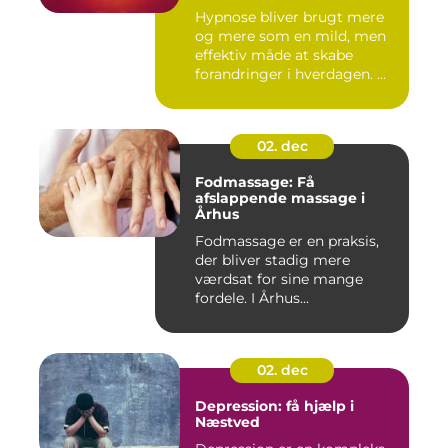
Hypnose bliver brugt mere
og mere som en mild, men
effektiv måde at skabe
forandringer i hverdagen. ...
02. dec
Fodmassage: Få
afslappende massage i
Århus
Fodmassage er en praksis,
der bliver stadig mere
værdsat for sine mange
fordele. I Århus...
02. dec
Depression: få hjælp i
Næstved