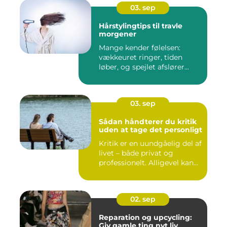
03. sep
Hårstylingtips til travle
morgener
Mange kender følelsen:
vækkeuret ringer, tiden
løber, og spejlet afslører...
03. sep
Sådan håndterer du kritik
uden at tage det personligt
Kritik er en uundgåelig del af
livet – både privat og
professionelt. Alligevel kan...
02. sep
Reparation og upcycling:
Giv gamle ting nyt liv