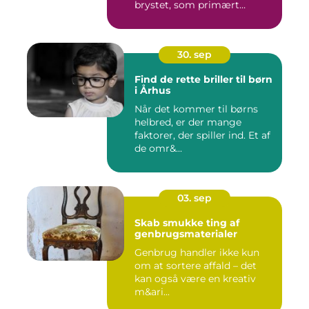
brystet, som primært
anven...
30. sep
Find de rette briller til børn
i Århus
Når det kommer til børns
helbred, er der mange
faktorer, der spiller ind. Et af
de omr&...
03. sep
Skab smukke ting af
genbrugsmaterialer
Genbrug handler ikke kun
om at sortere affald – det
kan også være en kreativ
m&ari...