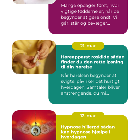
Mange opdager først, hvor
vigtige fødderne er, når de
begynder at gøre ondt. Vi
går, står og bevæger...
21. mar
Høreapparat roskilde sådan
finder du den rette løsning
til din hørelse
Når hørelsen begynder at
svigte, påvirker det hurtigt
hverdagen. Samtaler bliver
anstrengende, du mi...
12. mar
Hypnose hillerød sådan
kan hypnose hjælpe i
hverdagen