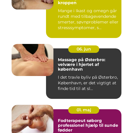
kroppen
Mange i Ikast og omegn går
rundt med tilbagevendende
smerter, søvnproblemer eller
stresssymptomer, s...
06. jun
Massage på Østerbro:
velvære i hjertet af
københavn
I det travle byliv på Østerbro,
København, er det vigtigt at
finde tid til at sl...
01. maj
Fodterapeut søborg
professionel hjælp til sunde
fødder