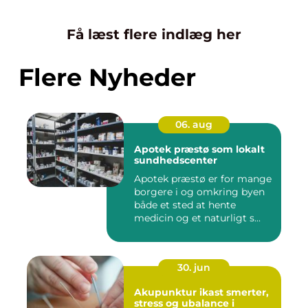
Få læst flere indlæg her
Flere Nyheder
06. aug
Apotek præstø som lokalt
sundhedscenter
Apotek præstø er for mange
borgere i og omkring byen
både et sted at hente
medicin og et naturligt s...
30. jun
Akupunktur ikast smerter,
stress og ubalance i