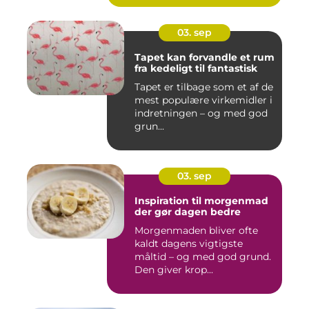
03. sep
Tapet kan forvandle et rum
fra kedeligt til fantastisk
Tapet er tilbage som et af de
mest populære virkemidler i
indretningen – og med god
grun...
03. sep
Inspiration til morgenmad
der gør dagen bedre
Morgenmaden bliver ofte
kaldt dagens vigtigste
måltid – og med god grund.
Den giver krop...