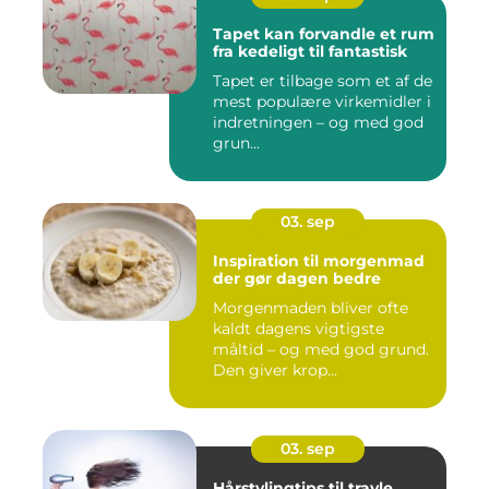
Tapet kan forvandle et rum
fra kedeligt til fantastisk
Tapet er tilbage som et af de
mest populære virkemidler i
indretningen – og med god
grun...
03. sep
Inspiration til morgenmad
der gør dagen bedre
Morgenmaden bliver ofte
kaldt dagens vigtigste
måltid – og med god grund.
Den giver krop...
03. sep
Hårstylingtips til travle