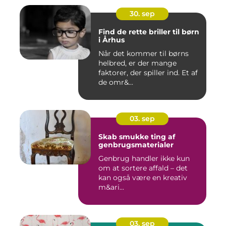
30. sep
Find de rette briller til børn
i Århus
Når det kommer til børns
helbred, er der mange
faktorer, der spiller ind. Et af
de omr&...
03. sep
Skab smukke ting af
genbrugsmaterialer
Genbrug handler ikke kun
om at sortere affald – det
kan også være en kreativ
m&ari...
03. sep