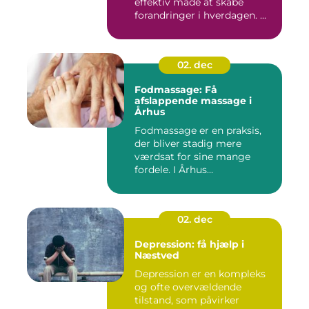
effektiv måde at skabe
forandringer i hverdagen. ...
02. dec
Fodmassage: Få
afslappende massage i
Århus
Fodmassage er en praksis,
der bliver stadig mere
værdsat for sine mange
fordele. I Århus...
02. dec
Depression: få hjælp i
Næstved
Depression er en kompleks
og ofte overvældende
tilstand, som påvirker