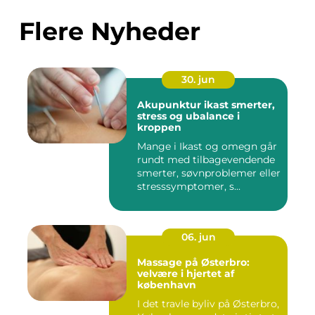
Flere Nyheder
30. jun
Akupunktur ikast smerter,
stress og ubalance i
kroppen
Mange i Ikast og omegn går
rundt med tilbagevendende
smerter, søvnproblemer eller
stresssymptomer, s...
06. jun
Massage på Østerbro:
velvære i hjertet af
københavn
I det travle byliv på Østerbro,