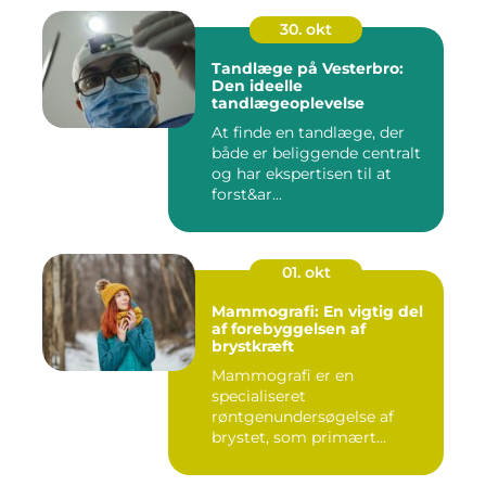
30. okt
Tandlæge på Vesterbro:
Den ideelle
tandlægeoplevelse
At finde en tandlæge, der
både er beliggende centralt
og har ekspertisen til at
forst&ar...
01. okt
Mammografi: En vigtig del
af forebyggelsen af
brystkræft
Mammografi er en
specialiseret
røntgenundersøgelse af
brystet, som primært
anven...