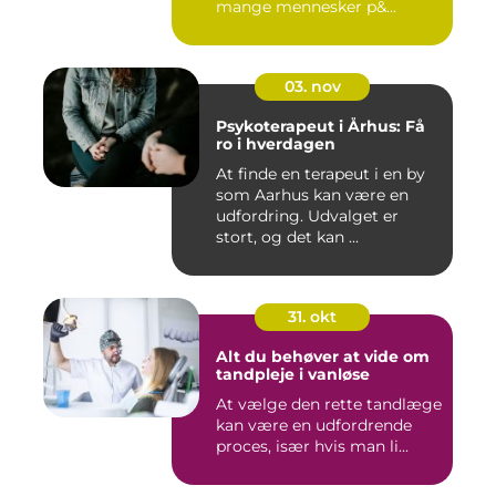
mange mennesker p&...
03. nov
Psykoterapeut i Århus: Få
ro i hverdagen
At finde en terapeut i en by
som Aarhus kan være en
udfordring. Udvalget er
stort, og det kan ...
31. okt
Alt du behøver at vide om
tandpleje i vanløse
At vælge den rette tandlæge
kan være en udfordrende
proces, især hvis man li...