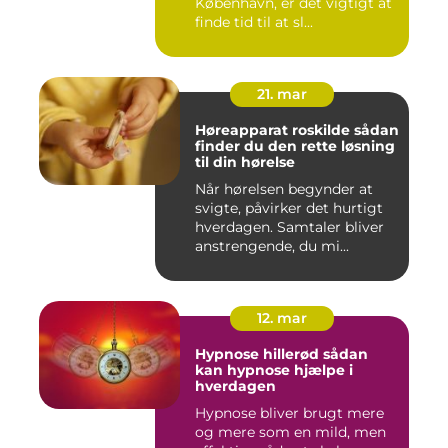
København, er det vigtigt at
finde tid til at sl...
21. mar
Høreapparat roskilde sådan
finder du den rette løsning
til din hørelse
Når hørelsen begynder at
svigte, påvirker det hurtigt
hverdagen. Samtaler bliver
anstrengende, du mi...
12. mar
Hypnose hillerød sådan
kan hypnose hjælpe i
hverdagen
Hypnose bliver brugt mere
og mere som en mild, men