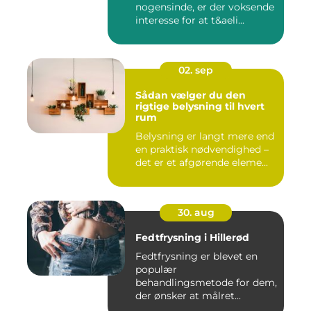
nogensinde, er der voksende
interesse for at t&aeli...
02. sep
Sådan vælger du den
rigtige belysning til hvert
rum
Belysning er langt mere end
en praktisk nødvendighed –
det er et afgørende eleme...
30. aug
Fedtfrysning i Hillerød
Fedtfrysning er blevet en
populær
behandlingsmetode for dem,
der ønsker at målret...