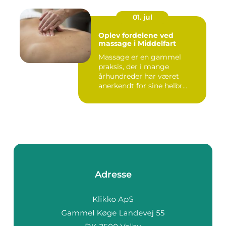
01. jul
Oplev fordelene ved
massage i Middelfart
Massage er en gammel
praksis, der i mange
århundreder har været
anerkendt for sine helbr...
Adresse