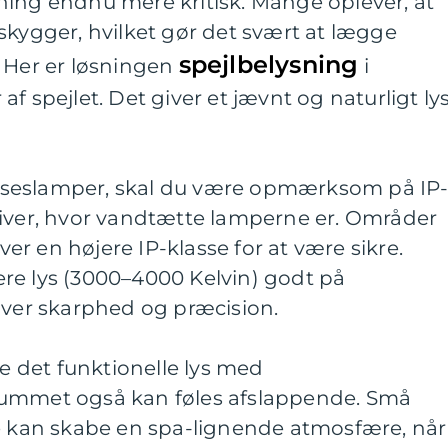
ning endnu mere kritisk. Mange oplever, at
skygger, hvilket gør det svært at lægge
spejlbelysning
. Her er løsningen
i
f spejlet. Det giver et jævnt og naturligt lys
seslamper, skal du være opmærksom på IP
giver, hvor vandtætte lamperne er. Områder
r en højere IP-klasse for at være sikre.
re lys (3000–4000 Kelvin) godt på
iver skarphed og præcision.
re det funktionelle lys med
rummet også kan føles afslappende. Små
ge kan skabe en spa-lignende atmosfære, når