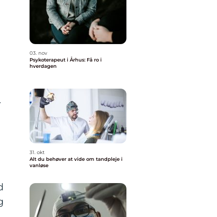
03. nov
Psykoterapeut i Århus: Få ro i
hverdagen
.
31. okt
Alt du behøver at vide om tandpleje i
vanløse
d
g