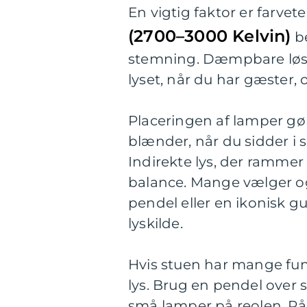
En vigtig faktor er farve
(2700–3000 Kelvin)
be
stemning. Dæmpbare løsnin
lyset, når du har gæster, 
Placeringen af lamper gør 
blænder, når du sidder i 
Indirekte lys, der rammer 
balance. Mange vælger og
pendel eller en ikonisk 
lyskilde.
Hvis stuen har mange fun
lys. Brug en pendel over
små lamper på reolen. På