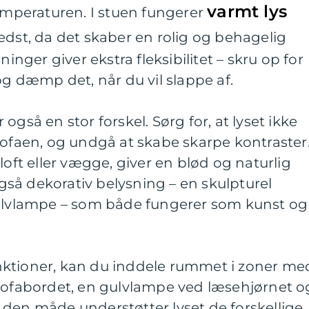
varmt lys
temperaturen. I stuen fungerer
dst, da det skaber en rolig og behagelig
ger giver ekstra fleksibilitet – skru op for
og dæmp det, når du vil slappe af.
også en stor forskel. Sørg for, at lyset ikke
sofaen, og undgå at skabe skarpe kontraster
loft eller vægge, giver en blød og naturlig
så dekorativ belysning – en skulpturel
gulvlampe – som både fungerer som kunst og
ktioner, kan du inddele rummet i zoner me
 sofabordet, en gulvlampe ved læsehjørnet o
 den måde understøtter lyset de forskellige