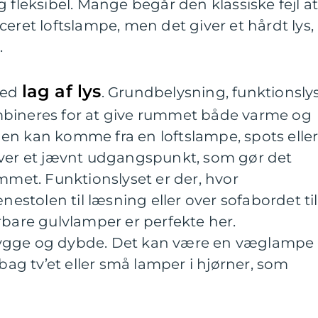
 fleksibel. Mange begår den klassiske fejl a
ceret loftslampe, men det giver et hårdt lys,
.
lag af lys
med
. Grundbelysning, funktionsly
mbineres for at give rummet både varme og
en kan komme fra en loftslampe, spots elle
iver et jævnt udgangspunkt, som gør det
ummet. Funktionslyset er der, hvor
ænestolen til læsning eller over sofabordet til
rbare gulvlamper er perfekte her.
ygge og dybde. Det kan være en væglampe
g tv’et eller små lamper i hjørner, som