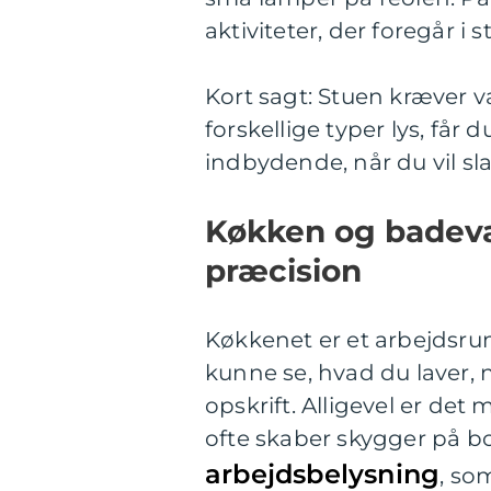
aktiviteter, der foregår i s
Kort sagt: Stuen kræver va
forskellige typer lys, får
indbydende, når du vil sl
Køkken og badevæ
præcision
Køkkenet er et arbejdsrum
kunne se, hvad du laver, n
opskrift. Alligevel er det
ofte skaber skygger på b
arbejdsbelysning
, so