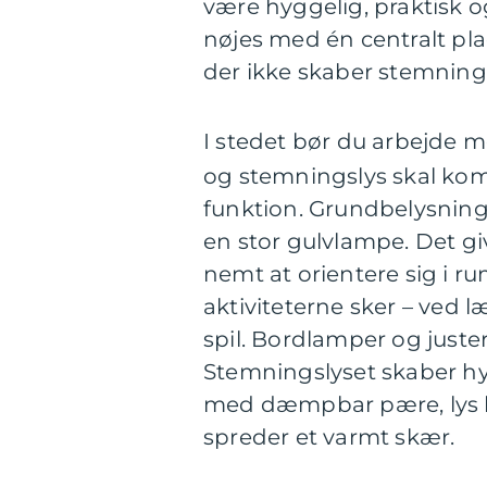
være hyggelig, praktisk og
nøjes med én centralt pla
der ikke skaber stemning
I stedet bør du arbejde 
og stemningslys skal ko
funktion. Grundbelysning
en stor gulvlampe. Det g
nemt at orientere sig i r
aktiviteterne sker – ved l
spil. Bordlamper og juste
Stemningslyset skaber h
med dæmpbar pære, lys ba
spreder et varmt skær.