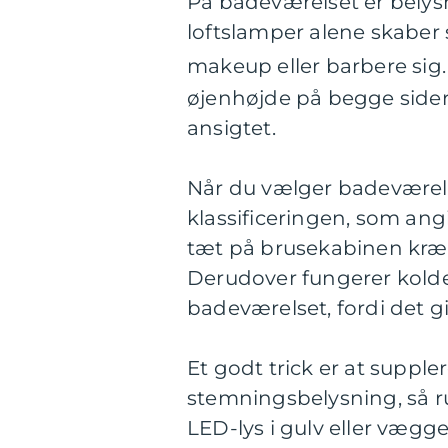
På badeværelset er belys
loftslamper alene skaber 
makeup eller barbere sig
øjenhøjde på begge sider a
ansigtet.
Når du vælger badeværel
klassificeringen, som an
tæt på brusekabinen kræve
Derudover fungerer kolde
badeværelset, fordi det g
Et godt trick er at supple
stemningsbelysning, så 
LED-lys i gulv eller væg