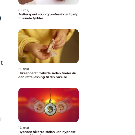
01. maj
Fodterapeut søborg professionel hjælp
g
til sunde fødder
rt
21. mar
Høreapparat roskilde sådan finder du
den rette løsning til din hørelse
r
12. mar
Hypnose hillerød sådan kan hypnose