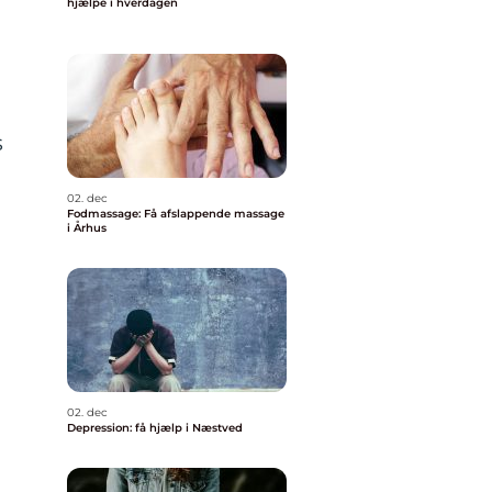
t
hjælpe i hverdagen
s
02. dec
r
Fodmassage: Få afslappende massage
i Århus
02. dec
Depression: få hjælp i Næstved