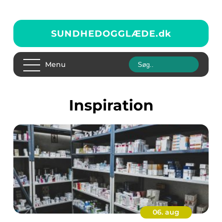
SUNDHEDOGGLÆDE.
dk
Menu
inspiration
06. aug