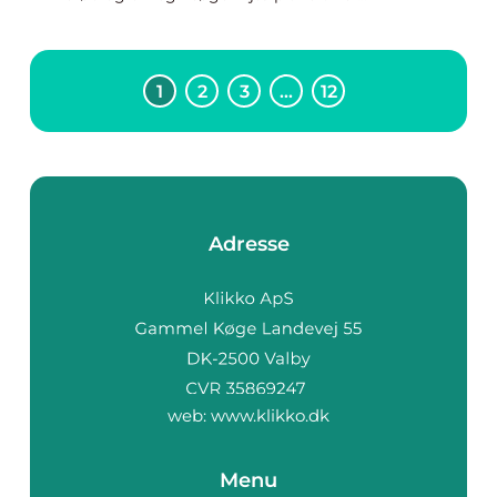
1
2
3
…
12
Adresse
web:
www.klikko.dk
Menu