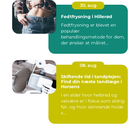
30. aug
Fedtfrysning i Hillerød
Fedtfrysning er blevet en
populær
behandlingsmetode for dem,
der ønsker at målret...
08. aug
Skiftende tid i tandplejen:
Find din næste tandlæge i
Horsens
I en alder hvor helbred og
velvære er i fokus som aldrig
før, og hvor skinnende hvide
s...