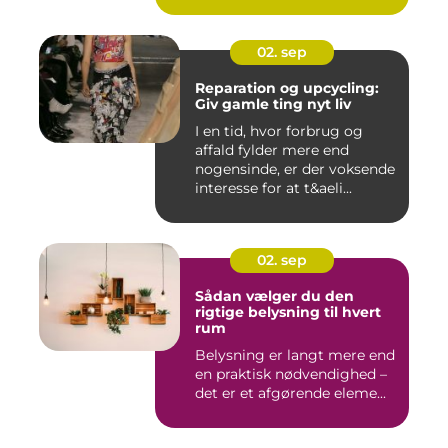
02. sep
Reparation og upcycling:
Giv gamle ting nyt liv
I en tid, hvor forbrug og
affald fylder mere end
nogensinde, er der voksende
interesse for at t&aeli...
02. sep
Sådan vælger du den
rigtige belysning til hvert
rum
Belysning er langt mere end
en praktisk nødvendighed –
det er et afgørende eleme...