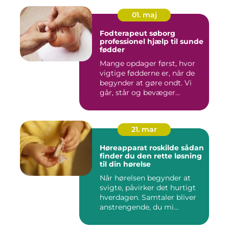
01. maj
Fodterapeut søborg
professionel hjælp til sunde
fødder
Mange opdager først, hvor
vigtige fødderne er, når de
begynder at gøre ondt. Vi
går, står og bevæger...
21. mar
Høreapparat roskilde sådan
finder du den rette løsning
til din hørelse
Når hørelsen begynder at
svigte, påvirker det hurtigt
hverdagen. Samtaler bliver
anstrengende, du mi...