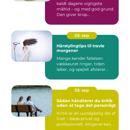
kaldt dagens vigtigste
måltid – og med god grund.
Den giver krop...
03. sep
Hårstylingtips til travle
morgener
Mange kender følelsen:
vækkeuret ringer, tiden
løber, og spejlet afslører...
03. sep
Sådan håndterer du kritik
uden at tage det personligt
Kritik er en uundgåelig del af
livet – både privat og
professionelt. Alligevel kan...