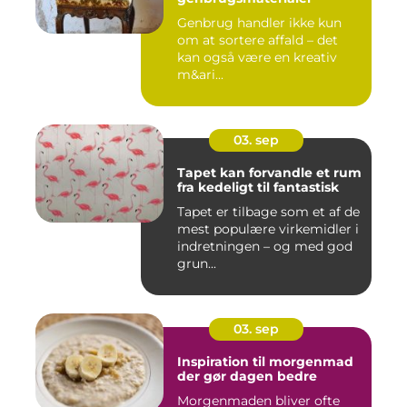
Genbrug handler ikke kun
om at sortere affald – det
kan også være en kreativ
m&ari...
03. sep
Tapet kan forvandle et rum
fra kedeligt til fantastisk
Tapet er tilbage som et af de
mest populære virkemidler i
indretningen – og med god
grun...
03. sep
Inspiration til morgenmad
der gør dagen bedre
Morgenmaden bliver ofte