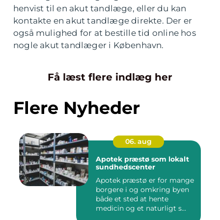
henvist til en akut tandlæge, eller du kan
kontakte en akut tandlæge direkte. Der er
også mulighed for at bestille tid online hos
nogle akut tandlæger i København.
Få læst flere indlæg her
Flere Nyheder
06. aug
Apotek præstø som lokalt
sundhedscenter
Apotek præstø er for mange
borgere i og omkring byen
både et sted at hente
medicin og et naturligt s...