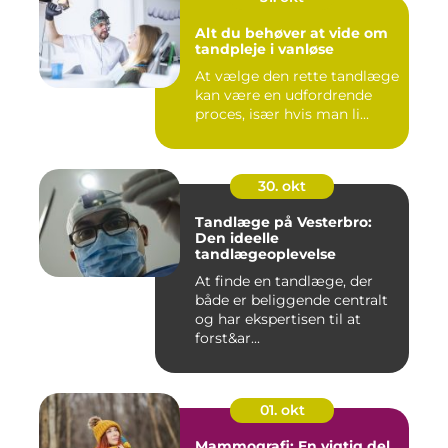
Alt du behøver at vide om
tandpleje i vanløse
At vælge den rette tandlæge
kan være en udfordrende
proces, især hvis man li...
30. okt
Tandlæge på Vesterbro:
Den ideelle
tandlægeoplevelse
At finde en tandlæge, der
både er beliggende centralt
og har ekspertisen til at
forst&ar...
01. okt
Mammografi: En vigtig del