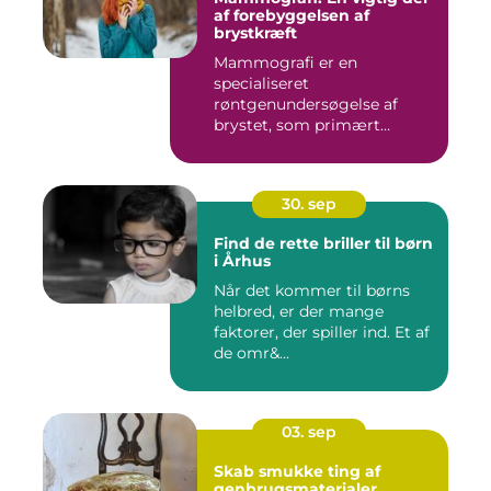
af forebyggelsen af
brystkræft
Mammografi er en
specialiseret
røntgenundersøgelse af
brystet, som primært
anven...
30. sep
Find de rette briller til børn
i Århus
Når det kommer til børns
helbred, er der mange
faktorer, der spiller ind. Et af
de omr&...
03. sep
Skab smukke ting af
genbrugsmaterialer