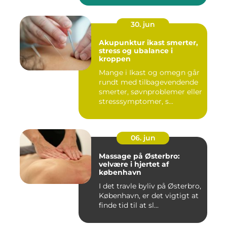
30. jun
Akupunktur ikast smerter,
stress og ubalance i
kroppen
Mange i Ikast og omegn går
rundt med tilbagevendende
smerter, søvnproblemer eller
stresssymptomer, s...
06. jun
Massage på Østerbro:
velvære i hjertet af
københavn
I det travle byliv på Østerbro,
København, er det vigtigt at
finde tid til at sl...