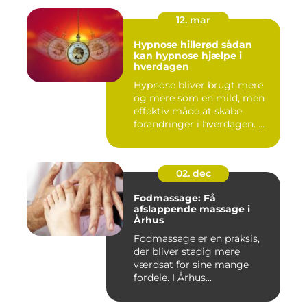
12. mar
Hypnose hillerød sådan
kan hypnose hjælpe i
hverdagen
Hypnose bliver brugt mere
og mere som en mild, men
effektiv måde at skabe
forandringer i hverdagen. ...
02. dec
Fodmassage: Få
afslappende massage i
Århus
Fodmassage er en praksis,
der bliver stadig mere
værdsat for sine mange
fordele. I Århus...