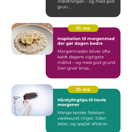
indretningen – og med god
grun...
03. sep
Inspiration til morgenmad
der gør dagen bedre
Morgenmaden bliver ofte
kaldt dagens vigtigste
måltid – og med god grund.
Den giver krop...
03. sep
Hårstylingtips til travle
morgener
Mange kender følelsen:
vækkeuret ringer, tiden
løber, og spejlet afslører...