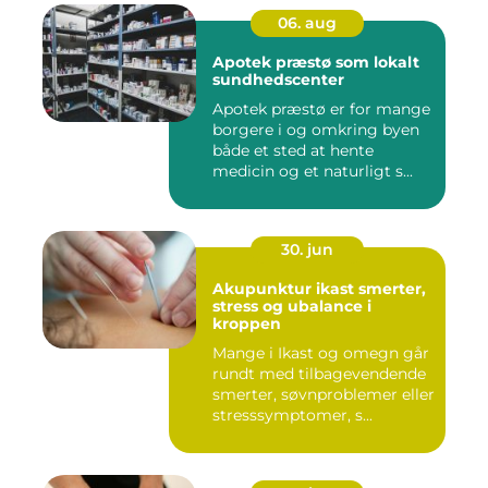
06. aug
Apotek præstø som lokalt
sundhedscenter
Apotek præstø er for mange
borgere i og omkring byen
både et sted at hente
medicin og et naturligt s...
30. jun
Akupunktur ikast smerter,
stress og ubalance i
kroppen
Mange i Ikast og omegn går
rundt med tilbagevendende
smerter, søvnproblemer eller
stresssymptomer, s...