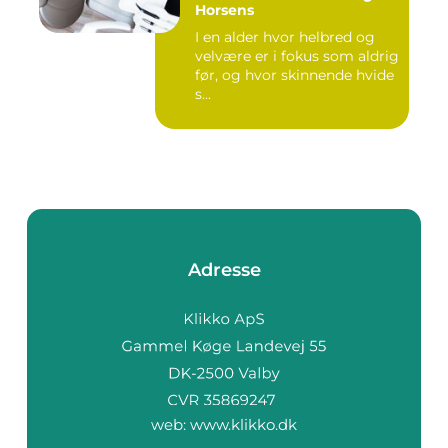
Horsens
I en alder hvor helbred og
velvære er i fokus som aldrig
før, og hvor skinnende hvide
s...
Adresse
web:
www.klikko.dk