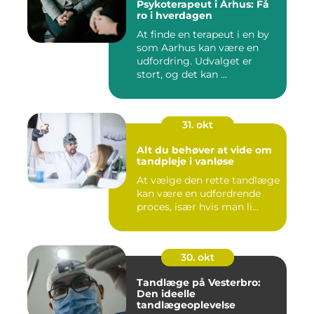
Psykoterapeut i Århus: Få
ro i hverdagen
At finde en terapeut i en by
som Aarhus kan være en
udfordring. Udvalget er
stort, og det kan ...
31. okt
Alt du behøver at vide om
tandpleje i vanløse
At vælge den rette tandlæge
kan være en udfordrende
proces, især hvis man li...
30. okt
Tandlæge på Vesterbro:
Den ideelle
tandlægeoplevelse