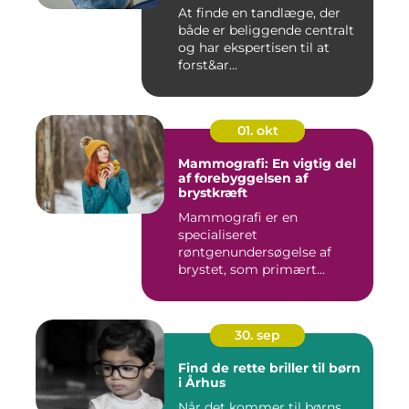
At finde en tandlæge, der
både er beliggende centralt
og har ekspertisen til at
forst&ar...
01. okt
Mammografi: En vigtig del
af forebyggelsen af
brystkræft
Mammografi er en
specialiseret
røntgenundersøgelse af
brystet, som primært
anven...
30. sep
Find de rette briller til børn
i Århus
Når det kommer til børns