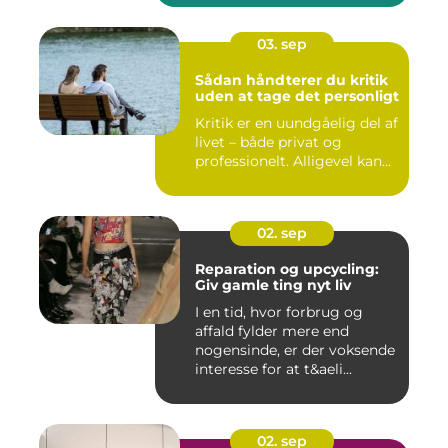
03. sep
Sådan håndterer du kritik
uden at tage det personligt
Kritik er en uundgåelig del af
livet – både privat og
professionelt. Alligevel kan...
02. sep
Reparation og upcycling:
Giv gamle ting nyt liv
I en tid, hvor forbrug og
affald fylder mere end
nogensinde, er der voksende
interesse for at t&aeli...
02. sep