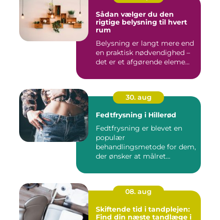
Sådan vælger du den
rigtige belysning til hvert
rum
Belysning er langt mere end
en praktisk nødvendighed –
det er et afgørende eleme...
30. aug
Fedtfrysning i Hillerød
Fedtfrysning er blevet en
populær
behandlingsmetode for dem,
der ønsker at målret...
08. aug
Skiftende tid i tandplejen:
Find din næste tandlæge i