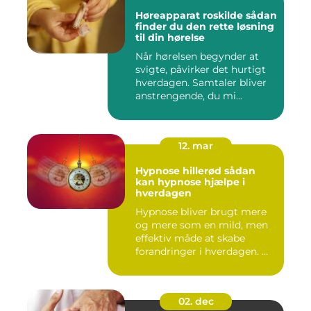
Høreapparat roskilde sådan
finder du den rette løsning
til din hørelse
Når hørelsen begynder at
svigte, påvirker det hurtigt
hverdagen. Samtaler bliver
anstrengende, du mi...
12. mar
Hypnose hillerød sådan
kan hypnose hjælpe i
hverdagen
Hypnose bliver brugt mere
og mere som en mild, men
effektiv måde at skabe
forandringer i hverdagen. ...
02. dec