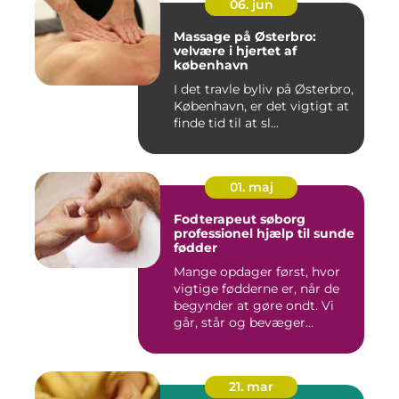
06. jun
Massage på Østerbro:
velvære i hjertet af
københavn
I det travle byliv på Østerbro,
København, er det vigtigt at
finde tid til at sl...
01. maj
Fodterapeut søborg
professionel hjælp til sunde
fødder
Mange opdager først, hvor
vigtige fødderne er, når de
begynder at gøre ondt. Vi
går, står og bevæger...
21. mar