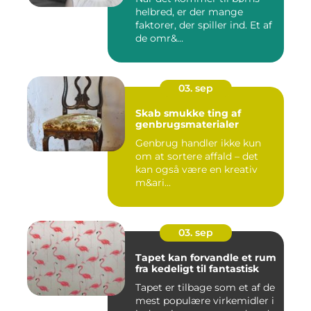
helbred, er der mange
faktorer, der spiller ind. Et af
de omr&...
03. sep
Skab smukke ting af
genbrugsmaterialer
Genbrug handler ikke kun
om at sortere affald – det
kan også være en kreativ
m&ari...
03. sep
Tapet kan forvandle et rum
fra kedeligt til fantastisk
Tapet er tilbage som et af de
mest populære virkemidler i