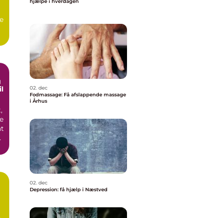
hjælpe i hverdagen
e
.
g
il
02. dec
Fodmassage: Få afslappende massage
i Århus
,
e
at
år
02. dec
Depression: få hjælp i Næstved