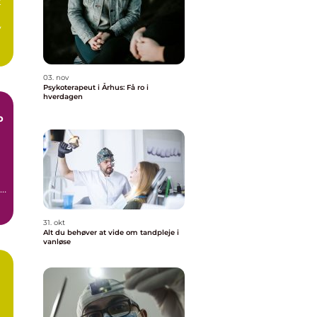
t
v
03. nov
Psykoterapeut i Århus: Få ro i
hverdagen
p
r
31. okt
Alt du behøver at vide om tandpleje i
vanløse