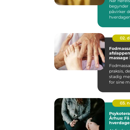
Når hørel
begynder a
påvirker d
hverdagen
bliver ans
du mi...
02. 
Fodmassa
afslappe
massage 
Fodmassa
praksis, de
stadig me
for sine 
fordele. I Å
03. 
Psykotera
Århus: Få 
hverdage