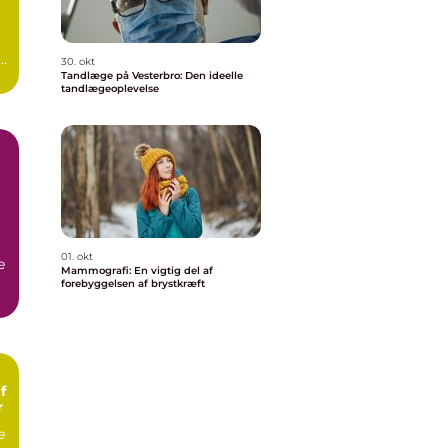
n
30. okt
Tandlæge på Vesterbro: Den ideelle
tandlægeoplevelse
01. okt
e
Mammografi: En vigtig del af
forebyggelsen af brystkræft
f
r
e