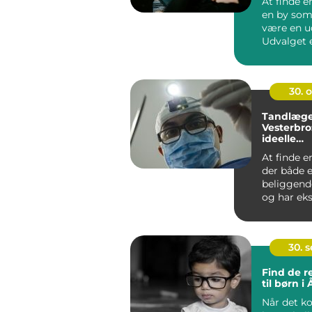
At finde e
en by som
være en u
Udvalget e
det kan ...
30. 
Tandlæge
Vesterbro
ideelle
tandlæge
At finde e
der både e
beliggend
og har eks
at forst&ar.
30. 
Find de re
til børn i
Når det k