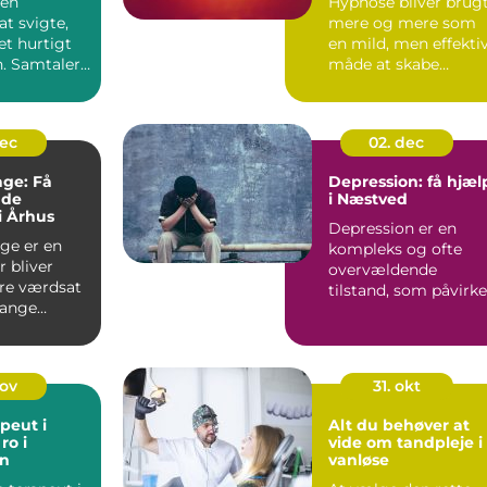
sen
Hypnose bliver brug
t svigte,
mere og mere som
et hurtigt
en mild, men effekti
. Samtaler
måde at skabe
trengende,
forandringer i
hverdagen. ...
dec
02. dec
ge: Få
Depression: få hjæl
nde
i Næstved
i Århus
Depression er en
ge er en
kompleks og ofte
r bliver
overvældende
re værdsat
tilstand, som påvirke
mange
mange mennesker
rhus...
p&...
nov
31. okt
peut i
Alt du behøver at
ro i
vide om tandpleje i
n
vanløse