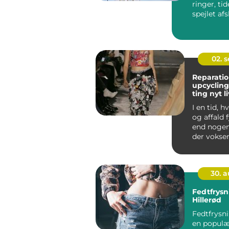
ringer, ti
spejlet afsl
02. 
Reparatio
upcycling
ting nyt li
I en tid, 
og affald 
end nogen
der vokse
interesse 
t&aeli...
30. 
Fedtfrysn
Hillerød
Fedtfrysni
en popul