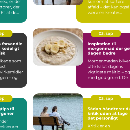
red, er der
kun om at sortere
torer, der
affald – det kan også
. Et af de
være en kreativ
m&ari...
sep
03. sep
 forvandle
Inspiration til
a kedeligt
morgenmad der gø
isk
dagen bedre
tilbage som
Morgenmaden blive
est
ofte kaldt dagens
virkemidler
vigtigste måltid – o
ngen – og
med god grund. De
run...
giver krop...
sep
03. sep
tips til
Sådan håndterer d
rgener
kritik uden at tage
det personligt
nder
Kritik er en
vækkeuret