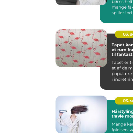
børns helb
mange fak
spiller ind
omr&...
03. 
Tapet kan
et rum fr
til fantast
Tapet er 
et af de m
populære 
i indretni
med god g
03. 
Hårstyling
travle mo
Mange ke
følelsen: 