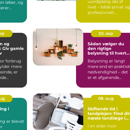
uundgåelig del af
den løber, og
livet – både privat o
ører...
professionelt.
Alligevel kan...
sep
02. sep
n og
Sådan vælger du
: Giv gamle
den rigtige
v
belysning til hvert
rum
hvor forbrug
Belysning er langt
fylder mere
mere end en praktis
sinde, er
nødvendighed – det
nde
er et afgørende
for at
eleme...
aug
08. aug
ing i
Skiftende tid i
tandplejen: Find di
næste tandlæge i
ng er blevet
Horsens
I en alder hvor
ær