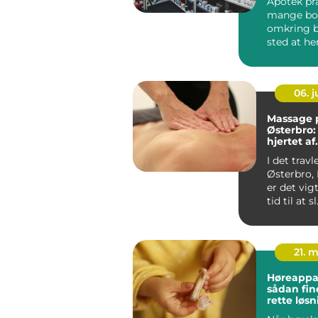
Apotek pr
mange bor
omkring b
sted at h
og et natur
06. 
Massage 
Østerbro:
hjertet af
københa
I det travl
Østerbro,
er det vigt
tid til at sl.
21. 
Høreappar
sådan fin
rette løsn
hørelse