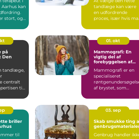
n terapeut i
At vælge den rette
 Aarhus kan
tandlæge kan være
dfordring.
en udfordrende
r stort, og
proces, især hvis ma
li...
okt
01. okt
 på
Mammografi: En
: Den
vigtig del af
forebyggelsen af
oplevelse
brystkræft
n tandlæge,
Mammografi er en
r
specialiseret
e centralt
røntgenundersøgels
pertisen til
af brystet, som
..
primært anven...
sep
03. sep
tte briller
Skab smukke ting a
 Århus
genbrugsmateriale
ommer til
Genbrug handler ikk