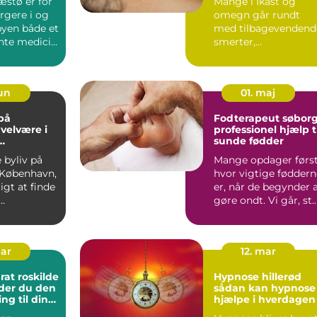
æstø er for
Mange i Ikast og
gere i og
omegn går rundt
yen både et
med tilbagevendend
ente medicin
smerter,
ligt s...
søvnproblemer eller
stresssymptomer, s..
jun
01. maj
på
Fodterapeut søbor
 velvære i
professionel hjælp t
sunde fødder
vn
e byliv på
Mange opdager først
 København,
hvor vigtige føddern
igt at finde
er, når de begynder 
..
gøre ondt. Vi går, st
og bevæger...
mar
12. mar
at roskilde
Hypnose hillerød
der du den
sådan kan hypnose
ing til din
hjælpe i hverdagen