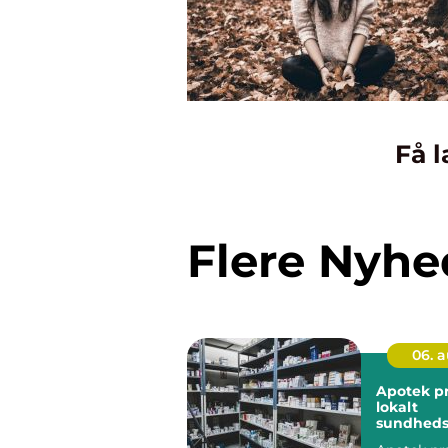
Få l
Flere Nyhe
06. 
Apotek p
lokalt
sundheds