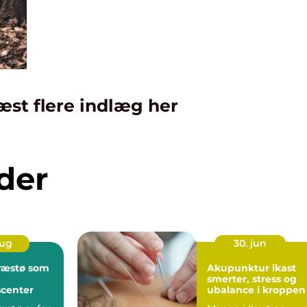
æst flere indlæg her
der
aug
30. jun
ræstø som
Akupunktur ikast
smerter, stress og
center
ubalance i kroppen