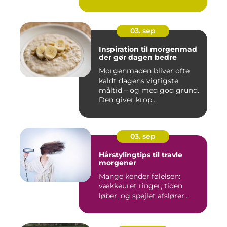
03. sep
Inspiration til morgenmad
der gør dagen bedre
Morgenmaden bliver ofte
kaldt dagens vigtigste
måltid – og med god grund.
Den giver krop...
03. sep
Hårstylingtips til travle
morgener
Mange kender følelsen:
vækkeuret ringer, tiden
løber, og spejlet afslører...