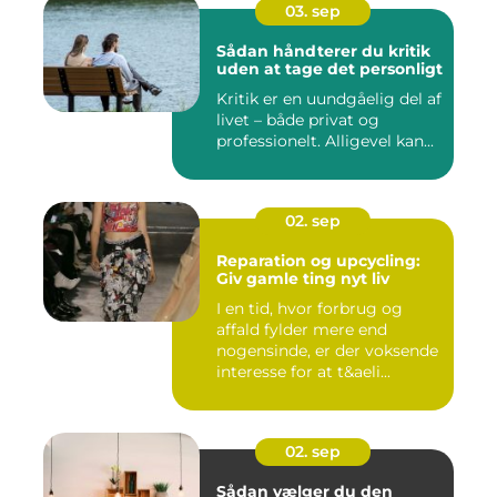
03. sep
Sådan håndterer du kritik
uden at tage det personligt
Kritik er en uundgåelig del af
livet – både privat og
professionelt. Alligevel kan...
02. sep
Reparation og upcycling:
Giv gamle ting nyt liv
I en tid, hvor forbrug og
affald fylder mere end
nogensinde, er der voksende
interesse for at t&aeli...
02. sep
Sådan vælger du den