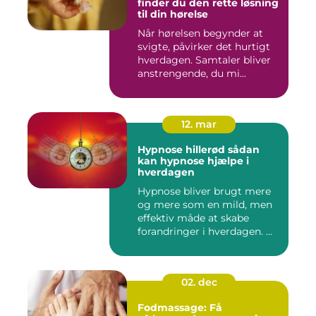
finder du den rette løsning
til din hørelse
Når hørelsen begynder at
svigte, påvirker det hurtigt
hverdagen. Samtaler bliver
anstrengende, du mi...
12. mar
Hypnose hillerød sådan
kan hypnose hjælpe i
hverdagen
Hypnose bliver brugt mere
og mere som en mild, men
effektiv måde at skabe
forandringer i hverdagen. ...
02. dec
Fodmassage: Få