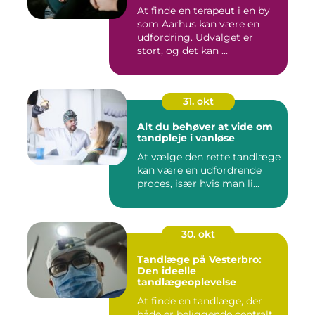
At finde en terapeut i en by
som Aarhus kan være en
udfordring. Udvalget er
stort, og det kan ...
31. okt
Alt du behøver at vide om
tandpleje i vanløse
At vælge den rette tandlæge
kan være en udfordrende
proces, især hvis man li...
30. okt
Tandlæge på Vesterbro:
Den ideelle
tandlægeoplevelse
At finde en tandlæge, der
både er beliggende centralt