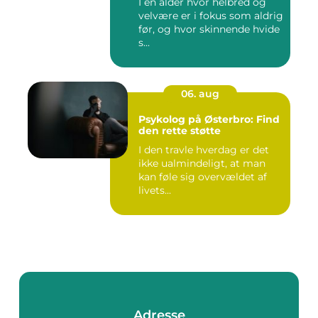
I en alder hvor helbred og
velvære er i fokus som aldrig
før, og hvor skinnende hvide
s...
06. aug
Psykolog på Østerbro: Find
den rette støtte
I den travle hverdag er det
ikke ualmindeligt, at man
kan føle sig overvældet af
livets...
Adresse