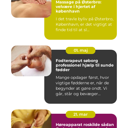
Massage på Østerbro:
velvære i hjertet af
københavn
I det travle byliv på Østerbro,
København, er det vigtigt at
finde tid til at sl...
01. maj
Fodterapeut søborg
professionel hjælp til sunde
fødder
Mange opdager først, hvor
vigtige fødderne er, når de
begynder at gøre ondt. Vi
går, står og bevæger...
21. mar
Høreapparat roskilde sådan