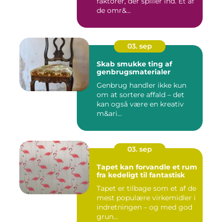
faktorer, der spiller ind. Et af
de omr&...
03. sep
Skab smukke ting af
genbrugsmaterialer
Genbrug handler ikke kun
om at sortere affald – det
kan også være en kreativ
m&ari...
03. sep
Tapet kan forvandle et rum
fra kedeligt til fantastisk
Tapet er tilbage som et af de
mest populære virkemidler i
indretningen – og med god
grun...