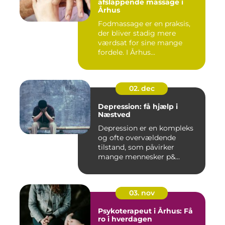
afslappende massage i
Århus
Fodmassage er en praksis,
der bliver stadig mere
værdsat for sine mange
fordele. I Århus...
02. dec
Depression: få hjælp i
Næstved
Depression er en kompleks
og ofte overvældende
tilstand, som påvirker
mange mennesker p&...
03. nov
Psykoterapeut i Århus: Få
ro i hverdagen