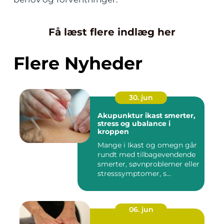
Få læst flere indlæg her
Flere Nyheder
30. jun
Akupunktur ikast smerter,
stress og ubalance i
kroppen
Mange i Ikast og omegn går
rundt med tilbagevendende
smerter, søvnproblemer eller
stresssymptomer, s...
06. jun