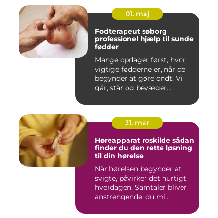
01. maj
Fodterapeut søborg
professionel hjælp til sunde
fødder
Mange opdager først, hvor
vigtige fødderne er, når de
begynder at gøre ondt. Vi
går, står og bevæger...
21. mar
Høreapparat roskilde sådan
finder du den rette løsning
til din hørelse
Når hørelsen begynder at
svigte, påvirker det hurtigt
hverdagen. Samtaler bliver
anstrengende, du mi...