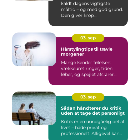
kaldt dagens vigtigste
måltid – og med god grund.
Den giver krop...
03. sep
Hårstylingtips til travle
morgener
Mange kender følelsen:
vækkeuret ringer, tiden
løber, og spejlet afslører...
03. sep
Sådan håndterer du kritik
uden at tage det personligt
Kritik er en uundgåelig del af
livet – både privat og
professionelt. Alligevel kan...