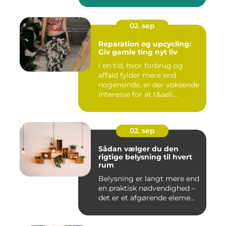
02. sep
Reparation og upcycling:
Giv gamle ting nyt liv
I en tid, hvor forbrug og
affald fylder mere end
nogensinde, er der voksende
interesse for at t&aeli...
02. sep
Sådan vælger du den
rigtige belysning til hvert
rum
Belysning er langt mere end
en praktisk nødvendighed –
det er et afgørende eleme...