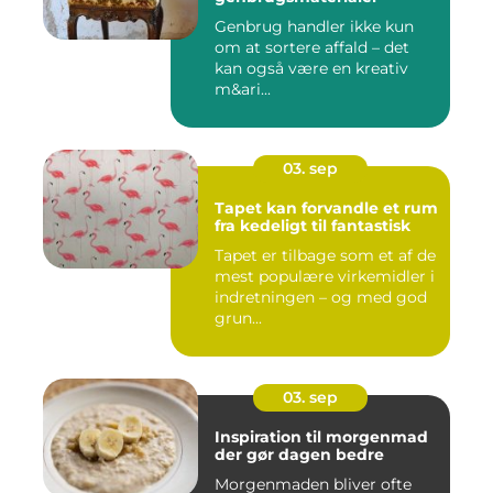
Genbrug handler ikke kun
om at sortere affald – det
kan også være en kreativ
m&ari...
03. sep
Tapet kan forvandle et rum
fra kedeligt til fantastisk
Tapet er tilbage som et af de
mest populære virkemidler i
indretningen – og med god
grun...
03. sep
Inspiration til morgenmad
der gør dagen bedre
Morgenmaden bliver ofte