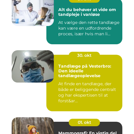
Alt du behøver at vide om
tandpleje i vanløse
At vælge den rette tandlæge
kan være en udfordrende
proces, især hvis man li...
30. okt
Tandlæge på Vesterbro:
Den ideelle
tandlægeoplevelse
At finde en tandlæge, der
både er beliggende centralt
og har ekspertisen til at
forst&ar...
01. okt
Mammografi: En vigtig del