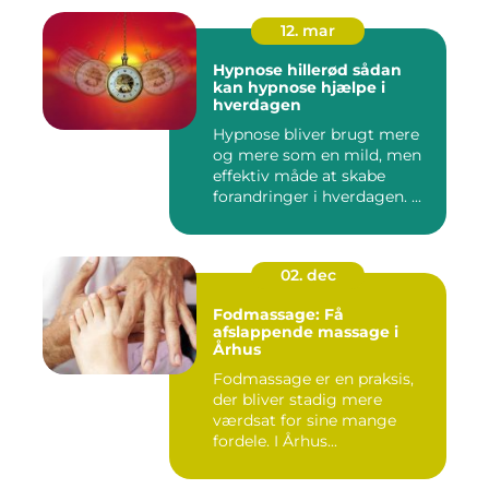
12. mar
Hypnose hillerød sådan
kan hypnose hjælpe i
hverdagen
Hypnose bliver brugt mere
og mere som en mild, men
effektiv måde at skabe
forandringer i hverdagen. ...
02. dec
Fodmassage: Få
afslappende massage i
Århus
Fodmassage er en praksis,
der bliver stadig mere
værdsat for sine mange
fordele. I Århus...