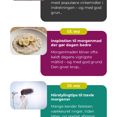
mest populære virkemidler i
indretningen – og med god
grun...
03. sep
Inspiration til morgenmad
der gør dagen bedre
Morgenmaden bliver ofte
kaldt dagens vigtigste
måltid – og med god grund.
Den giver krop...
03. sep
Hårstylingtips til travle
morgener
Mange kender følelsen:
vækkeuret ringer, tiden
løber, og spejlet afslører...