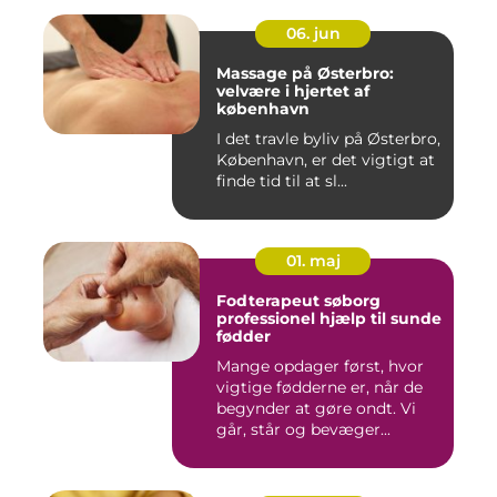
06. jun
Massage på Østerbro:
velvære i hjertet af
københavn
I det travle byliv på Østerbro,
København, er det vigtigt at
finde tid til at sl...
01. maj
Fodterapeut søborg
professionel hjælp til sunde
fødder
Mange opdager først, hvor
vigtige fødderne er, når de
begynder at gøre ondt. Vi
går, står og bevæger...