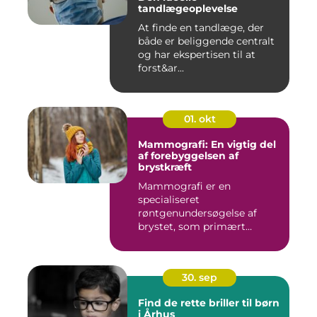
tandlægeoplevelse
At finde en tandlæge, der
både er beliggende centralt
og har ekspertisen til at
forst&ar...
01. okt
Mammografi: En vigtig del
af forebyggelsen af
brystkræft
Mammografi er en
specialiseret
røntgenundersøgelse af
brystet, som primært
anven...
30. sep
Find de rette briller til børn
i Århus