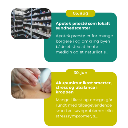
06. aug
Apotek præstø som lokalt
sundhedscenter
Apotek præstø er for mange
borgere i og omkring byen
både et sted at hente
medicin og et naturligt s...
30. jun
Akupunktur ikast smerter,
stress og ubalance i
kroppen
Mange i Ikast og omegn går
rundt med tilbagevendende
smerter, søvnproblemer eller
stresssymptomer, s...