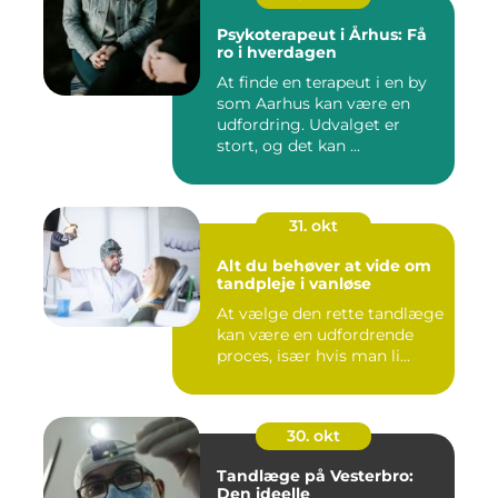
Psykoterapeut i Århus: Få
ro i hverdagen
At finde en terapeut i en by
som Aarhus kan være en
udfordring. Udvalget er
stort, og det kan ...
31. okt
Alt du behøver at vide om
tandpleje i vanløse
At vælge den rette tandlæge
kan være en udfordrende
proces, især hvis man li...
30. okt
Tandlæge på Vesterbro:
Den ideelle