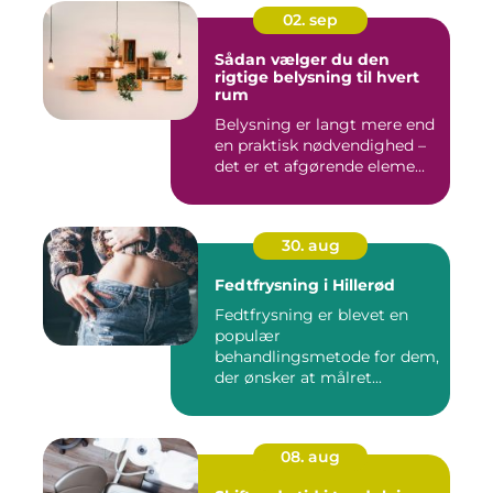
02. sep
Sådan vælger du den
rigtige belysning til hvert
rum
Belysning er langt mere end
en praktisk nødvendighed –
det er et afgørende eleme...
30. aug
Fedtfrysning i Hillerød
Fedtfrysning er blevet en
populær
behandlingsmetode for dem,
der ønsker at målret...
08. aug