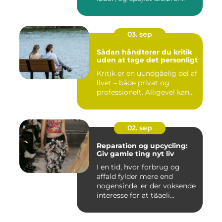
03. sep
Sådan håndterer du kritik
uden at tage det personligt
Kritik er en uundgåelig del af
livet – både privat og
professionelt. Alligevel kan...
02. sep
Reparation og upcycling:
Giv gamle ting nyt liv
I en tid, hvor forbrug og
affald fylder mere end
nogensinde, er der voksende
interesse for at t&aeli...