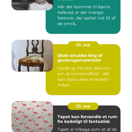
Når det kommer til børns
helbred, er der mange
faktorer, der spiller ind. Et af
de omr&...
03. sep
Skab smukke ting af
genbrugsmaterialer
Genbrug handler ikke kun
om at sortere affald – det
kan også være en kreativ
m&ari...
03. sep
Tapet kan forvandle et rum
fra kedeligt til fantastisk
Tapet er tilbage som et af de