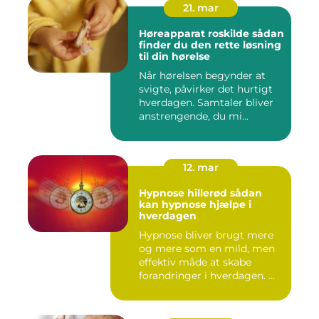
21. mar
Høreapparat roskilde sådan
finder du den rette løsning
til din hørelse
Når hørelsen begynder at
svigte, påvirker det hurtigt
hverdagen. Samtaler bliver
anstrengende, du mi...
12. mar
Hypnose hillerød sådan
kan hypnose hjælpe i
hverdagen
Hypnose bliver brugt mere
og mere som en mild, men
effektiv måde at skabe
forandringer i hverdagen. ...