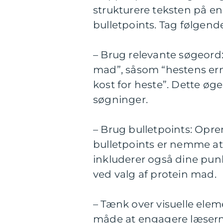
strukturere teksten på e
bulletpoints. Tag følgende
– Brug relevante søgeord: 
mad”, såsom “hestens ern
kost for heste”. Dette øger
søgninger.
– Brug bulletpoints: Opr
bulletpoints er nemme a
inkluderer også dine punk
ved valg af protein mad.
– Tænk over visuelle elem
måde at engagere læsern