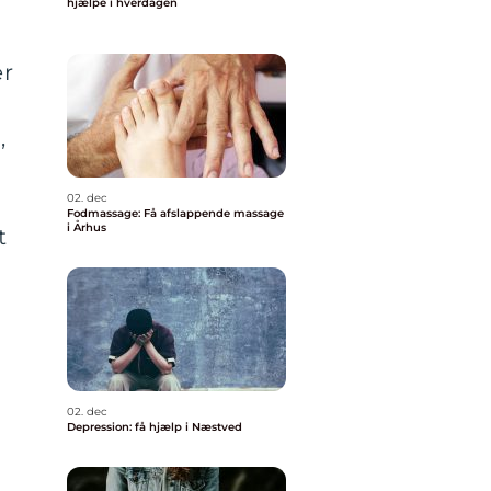
hjælpe i hverdagen
er
,
02. dec
Fodmassage: Få afslappende massage
i Århus
t
02. dec
Depression: få hjælp i Næstved