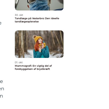
30. okt
Tandlæge på Vesterbro: Den ideelle
e
tandlægeoplevelse
01. okt
Mammografi: En vigtig del af
forebyggelsen af brystkræft
le
en
in