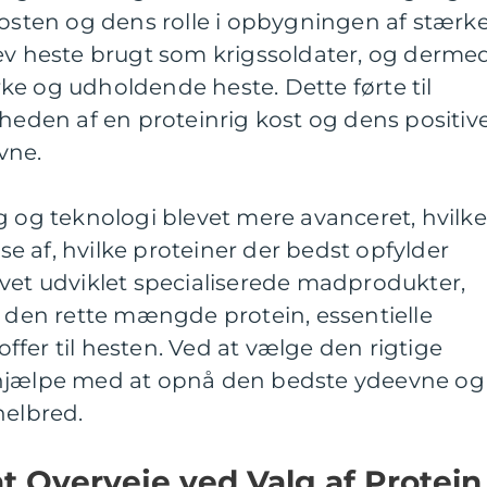
kosten og dens rolle i opbygningen af stærk
lev heste brugt som krigssoldater, og derme
ke og udholdende heste. Dette førte til
gheden af en proteinrig kost og dens positiv
vne.
g og teknologi blevet mere avanceret, hvilke
lse af, hvilke proteiner der bedst opfylder
evet udviklet specialiserede madprodukter,
e den rette mængde protein, essentielle
fer til hesten. Ved at vælge den rigtige
 hjælpe med at opnå den bedste ydeevne og
helbred.
at Overveje ved Valg af Protein