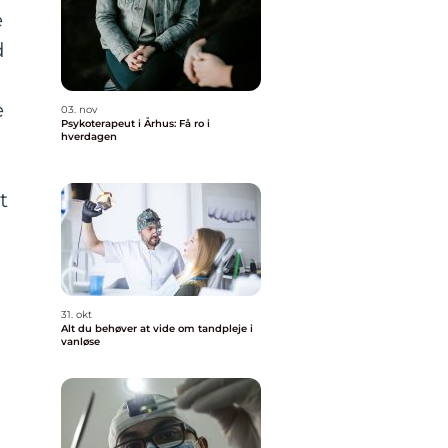
e
d
e
03. nov
Psykoterapeut i Århus: Få ro i
hverdagen
t
31. okt
Alt du behøver at vide om tandpleje i
vanløse