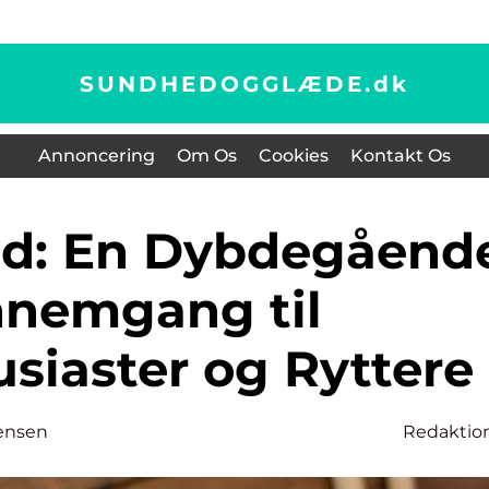
SUNDHEDOGGLÆDE.
dk
Annoncering
Om Os
Cookies
Kontakt Os
nemgang til
siaster og Ryttere
ensen
Redaktio