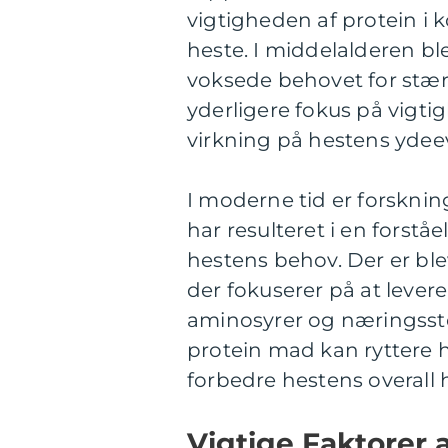
vigtigheden af protein i 
heste. I middelalderen b
voksede behovet for stær
yderligere fokus på vigti
virkning på hestens ydee
I moderne tid er forsknin
har resulteret i en forståe
hestens behov. Der er bl
der fokuserer på at lever
aminosyrer og næringsstof
protein mad kan ryttere
forbedre hestens overall 
Vigtige Faktorer 