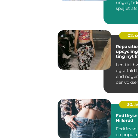
ringer, ti
spejlet afsl
02. 
Reparatio
upcycling
ting nyt li
I en tid, 
og affald 
end nogen
der vokse
interesse 
t&aeli...
30. 
Fedtfrysn
Hillerød
Fedtfrysni
en popul