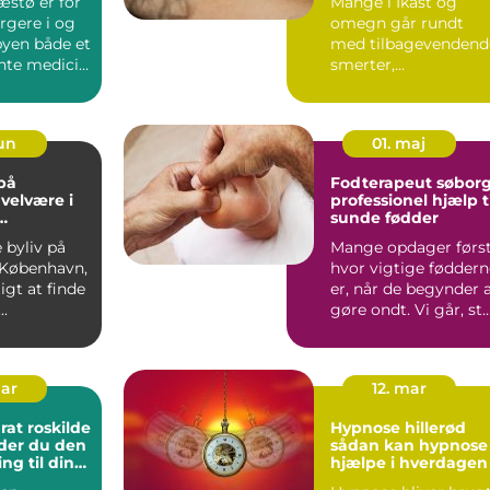
æstø er for
Mange i Ikast og
gere i og
omegn går rundt
yen både et
med tilbagevendend
ente medicin
smerter,
ligt s...
søvnproblemer eller
stresssymptomer, s..
jun
01. maj
på
Fodterapeut søbor
 velvære i
professionel hjælp t
sunde fødder
vn
e byliv på
Mange opdager først
 København,
hvor vigtige føddern
igt at finde
er, når de begynder 
..
gøre ondt. Vi går, st
og bevæger...
mar
12. mar
at roskilde
Hypnose hillerød
der du den
sådan kan hypnose
ing til din
hjælpe i hverdagen