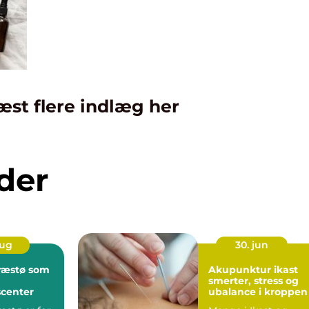
æst flere indlæg her
der
aug
30. jun
ræstø som
Akupunktur ikast
smerter, stress og
center
ubalance i kroppen