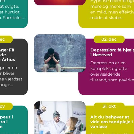
sen
Hypnose bliver brug
t svigte,
mere og mere som
et hurtigt
en mild, men effekti
. Samtaler
måde at skabe
trengende,
forandringer i
hverdagen. ...
dec
02. dec
ge: Få
Depression: få hjæl
nde
i Næstved
i Århus
Depression er en
ge er en
kompleks og ofte
r bliver
overvældende
re værdsat
tilstand, som påvirke
mange
mange mennesker
rhus...
p&...
nov
31. okt
peut i
Alt du behøver at
ro i
vide om tandpleje i
n
vanløse