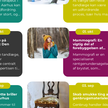
n terapeut i
At vælge den rette
 Aarhus kan
tandlæge kan være
dfordring.
en udfordrende
r stort, og
proces, især hvis ma
li...
okt
01. okt
 på
Mammografi: En
: Den
vigtig del af
forebyggelsen af
oplevelse
brystkræft
n tandlæge,
Mammografi er en
r
specialiseret
e centralt
røntgenundersøgels
pertisen til
af brystet, som
..
primært anven...
sep
03. sep
tte briller
Skab smukke ting a
 Århus
genbrugsmateriale
ommer til
Genbrug handler ikk