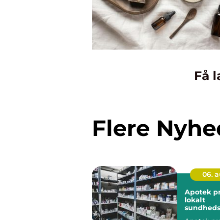
Få l
Flere Nyhe
06. 
Apotek p
lokalt
sundheds