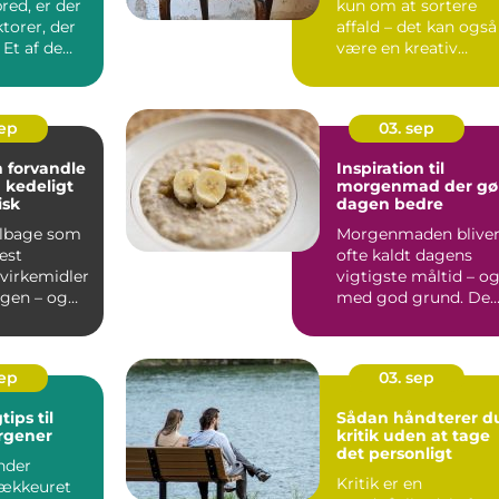
red, er der
kun om at sortere
torer, der
affald – det kan også
. Et af de
være en kreativ
m&ari...
sep
03. sep
 forvandle
Inspiration til
a kedeligt
morgenmad der gø
isk
dagen bedre
tilbage som
Morgenmaden blive
est
ofte kaldt dagens
virkemidler
vigtigste måltid – o
ngen – og
med god grund. De
run...
giver krop...
sep
03. sep
tips til
Sådan håndterer d
rgener
kritik uden at tage
det personligt
nder
Kritik er en
vækkeuret