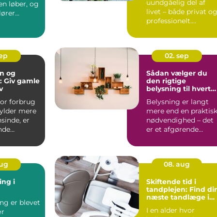
uundgåelig del af
den løber, og
livet – både privat o
ører...
professionelt.
Alligevel kan...
sep
02. sep
n og
Sådan vælger du
: Giv gamle
den rigtige
v
belysning til hvert
rum
hvor forbrug
Belysning er langt
fylder mere
mere end en praktis
sinde, er
nødvendighed – det
nde
er et afgørende
for at
eleme...
aug
08. aug
ing i
Skiftende tid i
tandplejen: Find di
næste tandlæge i
ng er blevet
Horsens
I en alder hvor
ær