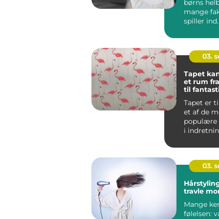
børns helb
mange fak
spiller ind
omr&...
03. 
Tapet kan
et rum fr
til fantast
Tapet er 
et af de m
populære 
i indretni
med god g
03. 
Hårstyling
travle mo
Mange ke
følelsen: 