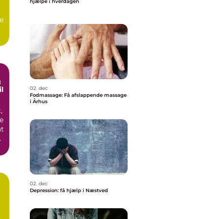
hjælpe i hverdagen
e
.
g
il
02. dec
Fodmassage: Få afslappende massage
i Århus
,
e
at
år
02. dec
Depression: få hjælp i Næstved