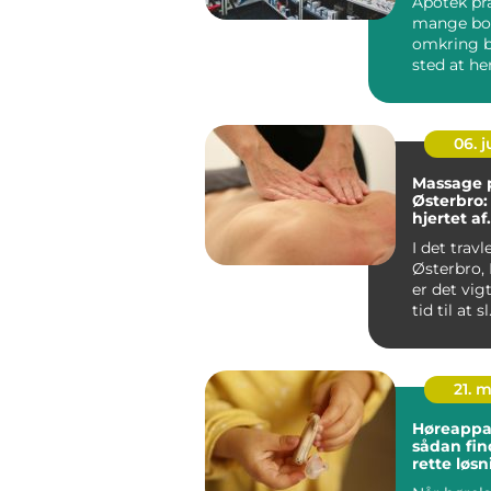
Apotek pr
mange bor
omkring b
sted at h
og et natur
06. 
Massage 
Østerbro:
hjertet af
københa
I det travl
Østerbro,
er det vigt
tid til at sl.
21. 
Høreappar
sådan fin
rette løsn
hørelse