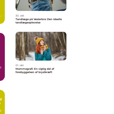
n
30. okt
Tandlæge på Vesterbro: Den ideelle
tandlægeoplevelse
01. okt
e
Mammografi: En vigtig del af
forebyggelsen af brystkræft
f
r
e