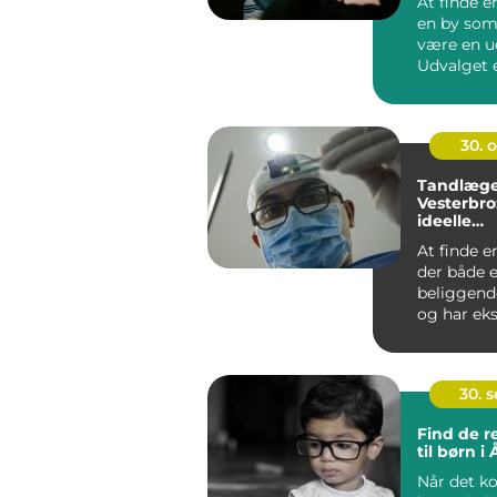
At finde e
en by som
være en u
Udvalget e
det kan ...
30. 
Tandlæge
Vesterbro
ideelle
tandlæge
At finde e
der både e
beliggend
og har eks
at forst&ar.
30. 
Find de re
til børn i
Når det k