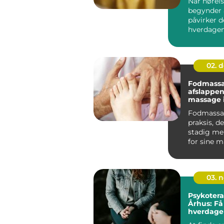
Når hørel
begynder a
påvirker d
hverdagen
bliver ans
du mi...
02. 
Fodmassa
afslappe
massage 
Fodmassa
praksis, de
stadig me
for sine 
fordele. I Å
03. 
Psykotera
Århus: Få 
hverdage