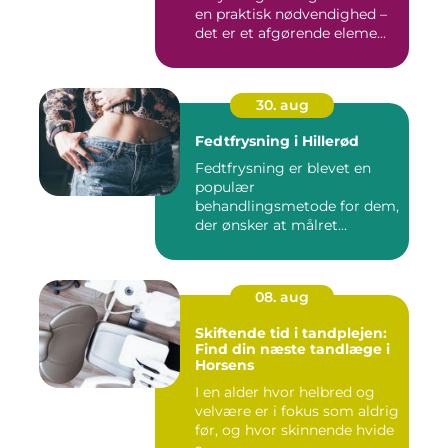
en praktisk nødvendighed –
det er et afgørende eleme...
30. aug
Fedtfrysning i Hillerød
Fedtfrysning er blevet en
populær
behandlingsmetode for dem,
der ønsker at målret...
08. aug
Skiftende tid i tandplejen:
Find din næste tandlæge i
Horsens
I en alder hvor helbred og
velvære er i fokus som aldrig
før, og hvor skinnende hvide