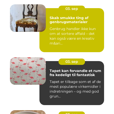
03. sep
Skab smukke ting af
genbrugsmaterialer
Genbrug handler ikke kun
om at sortere affald – det
kan også være en kreativ
m&ari...
03. sep
Tapet kan forvandle et rum
fra kedeligt til fantastisk
Tapet er tilbage som et af de
mest populære virkemidler i
indretningen – og med god
grun...