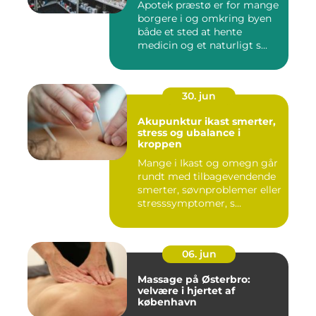
Apotek præstø er for mange
borgere i og omkring byen
både et sted at hente
medicin og et naturligt s...
30. jun
Akupunktur ikast smerter,
stress og ubalance i
kroppen
Mange i Ikast og omegn går
rundt med tilbagevendende
smerter, søvnproblemer eller
stresssymptomer, s...
06. jun
Massage på Østerbro:
velvære i hjertet af
københavn