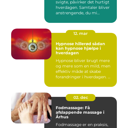
svigte, påvirker det hurtigt
hverdagen. Samtaler bliver
anstrengende, du mi...
12. mar
Hypnose hillerød sådan
kan hypnose hjælpe i
hverdagen
Hypnose bliver brugt mere
og mere som en mild, men
effektiv måde at skabe
forandringer i hverdagen. ...
02. dec
Fodmassage: Få
afslappende massage i
Århus
Fodmassage er en praksis,