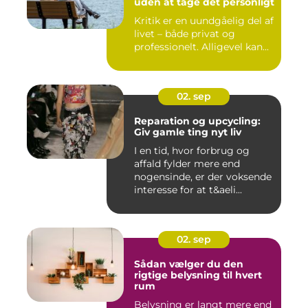
uden at tage det personligt
Kritik er en uundgåelig del af
livet – både privat og
professionelt. Alligevel kan...
02. sep
Reparation og upcycling:
Giv gamle ting nyt liv
I en tid, hvor forbrug og
affald fylder mere end
nogensinde, er der voksende
interesse for at t&aeli...
02. sep
Sådan vælger du den
rigtige belysning til hvert
rum
Belysning er langt mere end