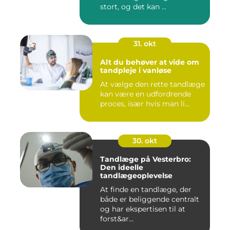
stort, og det kan ...
31. okt
Alt du behøver at vide om
tandpleje i vanløse
At vælge den rette tandlæge
kan være en udfordrende
proces, især hvis man li...
30. okt
Tandlæge på Vesterbro:
Den ideelle
tandlægeoplevelse
At finde en tandlæge, der
både er beliggende centralt
og har ekspertisen til at
forst&ar...