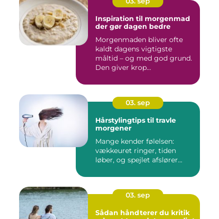
03. sep
Inspiration til morgenmad
der gør dagen bedre
Morgenmaden bliver ofte
kaldt dagens vigtigste
måltid – og med god grund.
Den giver krop...
03. sep
Hårstylingtips til travle
morgener
Mange kender følelsen:
vækkeuret ringer, tiden
løber, og spejlet afslører...
03. sep
Sådan håndterer du kritik