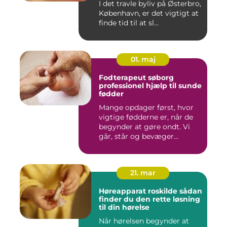
I det travle byliv på Østerbro,
København, er det vigtigt at
finde tid til at sl...
01. maj
Fodterapeut søborg
professionel hjælp til sunde
fødder
Mange opdager først, hvor
vigtige fødderne er, når de
begynder at gøre ondt. Vi
går, står og bevæger...
21. mar
Høreapparat roskilde sådan
finder du den rette løsning
til din hørelse
Når hørelsen begynder at