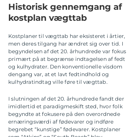
Historisk gennemgang af
kostplan vægttab
Kostplaner til vægttab har eksisteret i årtier,
men deres tilgang har ændret sig over tid. I
begyndelsen af det 20. århundrede var fokus
primært på at begrænse indtagelsen af fedt
og kulhydrater. Den konventionelle visdom
dengang var, at et lavt fedtindhold og
kulhydratindtag ville føre til vægttab.
I slutningen af det 20. århundrede fandt der
imidlertid et paradigmeskift sted, hvor folk
begyndte at fokusere på den overordnede
ernæringsværdi af fødevarer og indføre
begrebet “kunstige” fødevarer. Kostplaner
som “Atkins” og “South Beach” blev