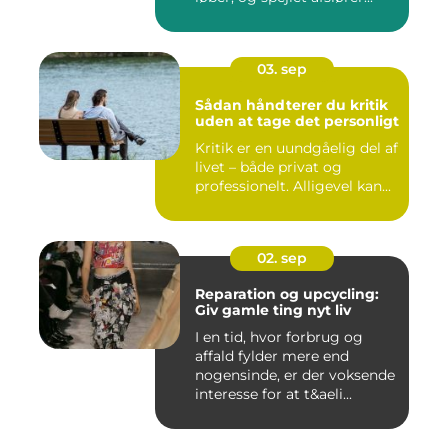
03. sep
Sådan håndterer du kritik
uden at tage det personligt
Kritik er en uundgåelig del af
livet – både privat og
professionelt. Alligevel kan...
02. sep
Reparation og upcycling:
Giv gamle ting nyt liv
I en tid, hvor forbrug og
affald fylder mere end
nogensinde, er der voksende
interesse for at t&aeli...