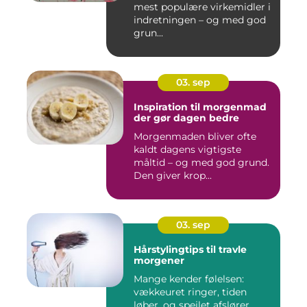
mest populære virkemidler i
indretningen – og med god
grun...
03. sep
Inspiration til morgenmad
der gør dagen bedre
Morgenmaden bliver ofte
kaldt dagens vigtigste
måltid – og med god grund.
Den giver krop...
03. sep
Hårstylingtips til travle
morgener
Mange kender følelsen:
vækkeuret ringer, tiden
løber, og spejlet afslører...