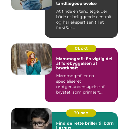
tandlægeoplevelse
At finde en tandlæge, der
både er beliggende centralt
og har ekspertisen til at
forst&ar...
01. okt
Mammografi: En vigtig del
af forebyggelsen af
brystkræft
Mammografi er en
specialiseret
røntgenundersøgelse af
brystet, som primært
anven...
30. sep
Find de rette briller til børn
i Århus