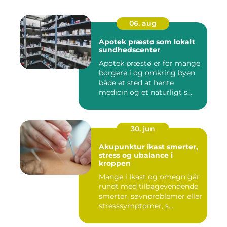
06. aug
Apotek præstø som lokalt
sundhedscenter
Apotek præstø er for mange
borgere i og omkring byen
både et sted at hente
medicin og et naturligt s...
30. jun
Akupunktur ikast smerter,
stress og ubalance i
kroppen
Mange i Ikast og omegn går
rundt med tilbagevendende
smerter, søvnproblemer eller
stresssymptomer, s...