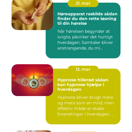
21. mar
Høreapparat roskilde sådan
finder du den rette løsning
til din hørelse
Når hørelsen begynder at
svigte, påvirker det hurtigt
hverdagen. Samtaler bliver
anstrengende, du mi...
12. mar
Hypnose hillerød sådan
kan hypnose hjælpe i
hverdagen
Hypnose bliver brugt mere
og mere som en mild, men
effektiv måde at skabe
forandringer i hverdagen. ...