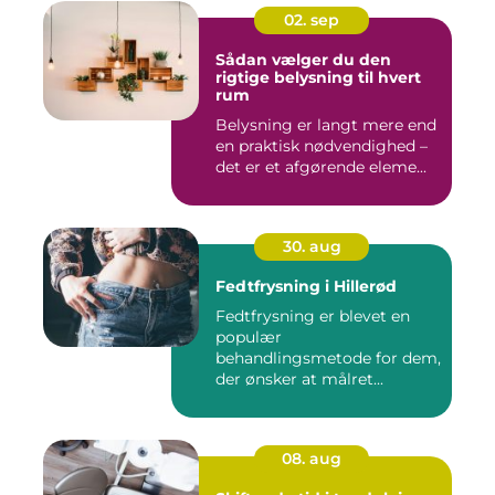
02. sep
Sådan vælger du den
rigtige belysning til hvert
rum
Belysning er langt mere end
en praktisk nødvendighed –
det er et afgørende eleme...
30. aug
Fedtfrysning i Hillerød
Fedtfrysning er blevet en
populær
behandlingsmetode for dem,
der ønsker at målret...
08. aug