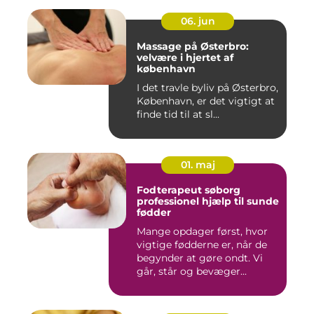
06. jun
Massage på Østerbro:
velvære i hjertet af
københavn
I det travle byliv på Østerbro,
København, er det vigtigt at
finde tid til at sl...
01. maj
Fodterapeut søborg
professionel hjælp til sunde
fødder
Mange opdager først, hvor
vigtige fødderne er, når de
begynder at gøre ondt. Vi
går, står og bevæger...