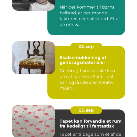
Når det kommer til børns
helbred, er der mange
faktorer, der spiller ind. Et af
de omr&...
03. sep
Skab smukke ting af
genbrugsmaterialer
Genbrug handler ikke kun
om at sortere affald – det
kan også være en kreativ
m&ari...
03. sep
Tapet kan forvandle et rum
fra kedeligt til fantastisk
Tapet er tilbage som et af de