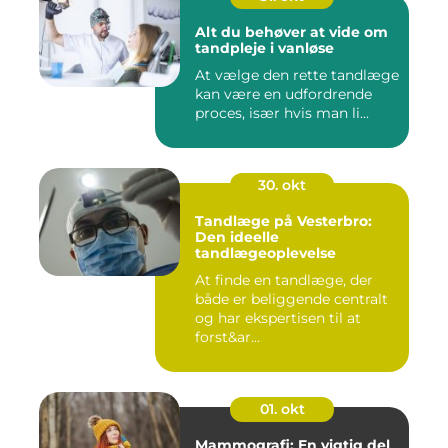
Alt du behøver at vide om
tandpleje i vanløse
At vælge den rette tandlæge
kan være en udfordrende
proces, især hvis man li...
30. okt
Tandlæge på Vesterbro:
Den ideelle
tandlægeoplevelse
At finde en tandlæge, der
både er beliggende centralt
og har ekspertisen til at
forst&ar...
01. okt
Mammografi: En vigtig del