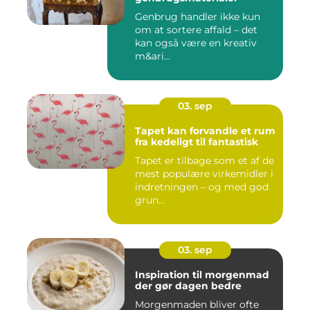
Genbrug handler ikke kun
om at sortere affald – det
kan også være en kreativ
m&ari...
03. sep
Tapet kan forvandle et rum
fra kedeligt til fantastisk
Tapet er tilbage som et af de
mest populære virkemidler i
indretningen – og med god
grun...
03. sep
Inspiration til morgenmad
der gør dagen bedre
Morgenmaden bliver ofte