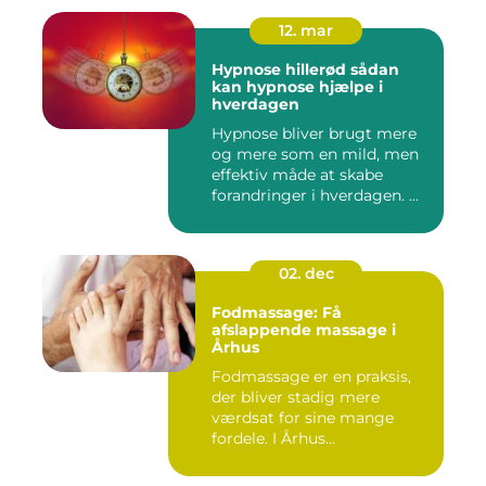
12. mar
Hypnose hillerød sådan
kan hypnose hjælpe i
hverdagen
Hypnose bliver brugt mere
og mere som en mild, men
effektiv måde at skabe
forandringer i hverdagen. ...
02. dec
Fodmassage: Få
afslappende massage i
Århus
Fodmassage er en praksis,
der bliver stadig mere
værdsat for sine mange
fordele. I Århus...