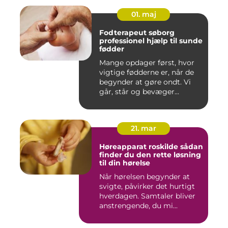
01. maj
Fodterapeut søborg
professionel hjælp til sunde
fødder
Mange opdager først, hvor
vigtige fødderne er, når de
begynder at gøre ondt. Vi
går, står og bevæger...
21. mar
Høreapparat roskilde sådan
finder du den rette løsning
til din hørelse
Når hørelsen begynder at
svigte, påvirker det hurtigt
hverdagen. Samtaler bliver
anstrengende, du mi...