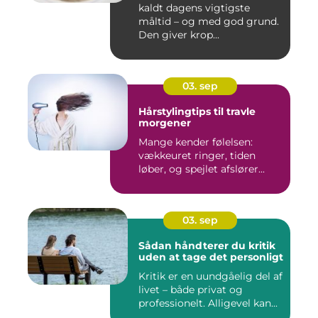
kaldt dagens vigtigste
måltid – og med god grund.
Den giver krop...
03. sep
Hårstylingtips til travle
morgener
Mange kender følelsen:
vækkeuret ringer, tiden
løber, og spejlet afslører...
03. sep
Sådan håndterer du kritik
uden at tage det personligt
Kritik er en uundgåelig del af
livet – både privat og
professionelt. Alligevel kan...