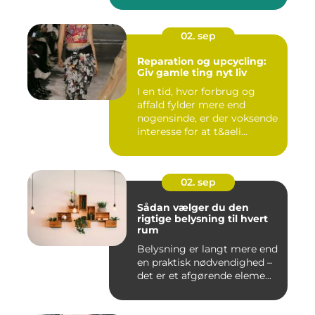
02. sep
Reparation og upcycling:
Giv gamle ting nyt liv
I en tid, hvor forbrug og
affald fylder mere end
nogensinde, er der voksende
interesse for at t&aeli...
02. sep
Sådan vælger du den
rigtige belysning til hvert
rum
Belysning er langt mere end
en praktisk nødvendighed –
det er et afgørende eleme...