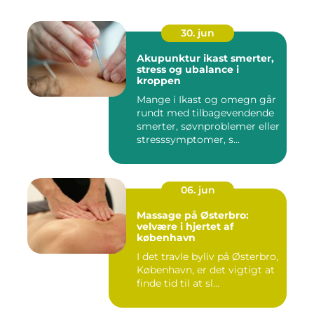
30. jun
Akupunktur ikast smerter,
stress og ubalance i
kroppen
Mange i Ikast og omegn går
rundt med tilbagevendende
smerter, søvnproblemer eller
stresssymptomer, s...
06. jun
Massage på Østerbro:
velvære i hjertet af
københavn
I det travle byliv på Østerbro,
København, er det vigtigt at
finde tid til at sl...