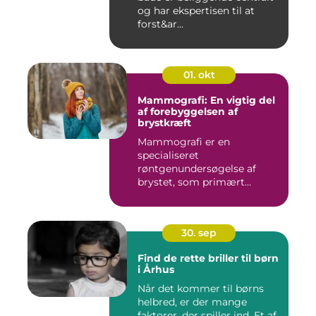
og har ekspertisen til at
forst&ar...
01. okt
Mammografi: En vigtig del
af forebyggelsen af
brystkræft
Mammografi er en
specialiseret
røntgenundersøgelse af
brystet, som primært
anven...
30. sep
Find de rette briller til børn
i Århus
Når det kommer til børns
helbred, er der mange
faktorer, der spiller ind. Et af