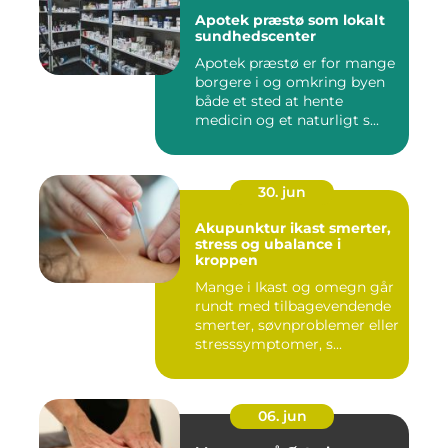
Apotek præstø som lokalt
sundhedscenter
Apotek præstø er for mange
borgere i og omkring byen
både et sted at hente
medicin og et naturligt s...
30. jun
Akupunktur ikast smerter,
stress og ubalance i
kroppen
Mange i Ikast og omegn går
rundt med tilbagevendende
smerter, søvnproblemer eller
stresssymptomer, s...
06. jun