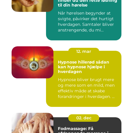
finder du den rette løsning
til din hørelse
Når hørelsen begynder at
svigte, påvirker det hurtigt
hverdagen. Samtaler bliver
anstrengende, du mi...
12. mar
Hypnose hillerød sådan
kan hypnose hjælpe i
hverdagen
Hypnose bliver brugt mere
og mere som en mild, men
effektiv måde at skabe
forandringer i hverdagen. ...
02. dec
Fodmassage: Få