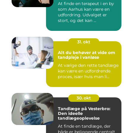
At finde en terapeut i en by
som Aarhus kan være en
udfordring. Udvalget er
stort, og det kan ...
31. okt
Alt du behøver at vide om
tandpleje i vanløse
At vælge den rette tandlæge
kan være en udfordrende
proces, især hvis man li...
30. okt
Tandlæge på Vesterbro:
Den ideelle
tandlægeoplevelse
At finde en tandlæge, der
både er beliggende centralt