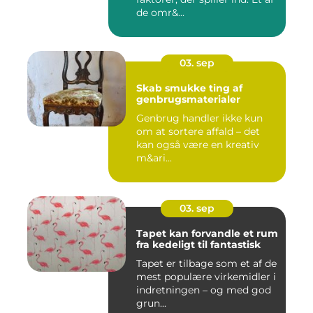
de omr&...
03. sep
Skab smukke ting af
genbrugsmaterialer
Genbrug handler ikke kun
om at sortere affald – det
kan også være en kreativ
m&ari...
03. sep
Tapet kan forvandle et rum
fra kedeligt til fantastisk
Tapet er tilbage som et af de
mest populære virkemidler i
indretningen – og med god
grun...