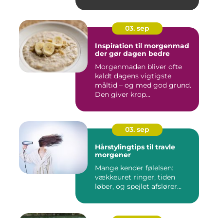
03. sep
Inspiration til morgenmad
der gør dagen bedre
Morgenmaden bliver ofte
kaldt dagens vigtigste
måltid – og med god grund.
Den giver krop...
03. sep
Hårstylingtips til travle
morgener
Mange kender følelsen:
vækkeuret ringer, tiden
løber, og spejlet afslører...