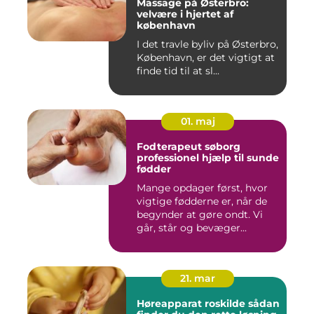
Massage på Østerbro:
velvære i hjertet af
københavn
I det travle byliv på Østerbro,
København, er det vigtigt at
finde tid til at sl...
01. maj
Fodterapeut søborg
professionel hjælp til sunde
fødder
Mange opdager først, hvor
vigtige fødderne er, når de
begynder at gøre ondt. Vi
går, står og bevæger...
21. mar
Høreapparat roskilde sådan