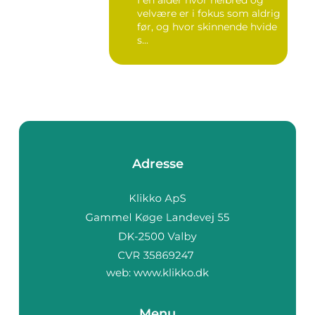
I en alder hvor helbred og
velvære er i fokus som aldrig
før, og hvor skinnende hvide
s...
Adresse
web:
www.klikko.dk
Menu