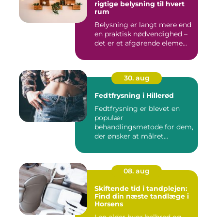
rigtige belysning til hvert
rum
Belysning er langt mere end
en praktisk nødvendighed –
det er et afgørende eleme...
30. aug
Fedtfrysning i Hillerød
Fedtfrysning er blevet en
populær
behandlingsmetode for dem,
der ønsker at målret...
08. aug
Skiftende tid i tandplejen:
Find din næste tandlæge i
Horsens