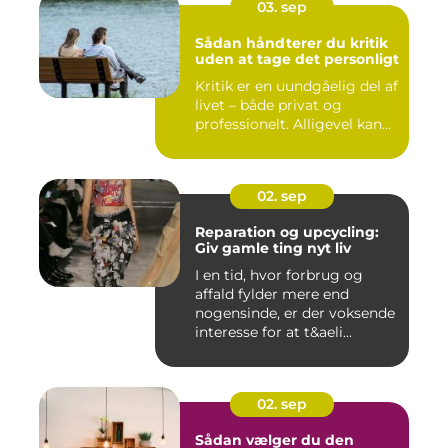
03. sep
Sådan håndterer du kritik
uden at tage det personligt
Kritik er en uundgåelig del af
livet – både privat og
professionelt. Alligevel kan...
02. sep
Reparation og upcycling:
Giv gamle ting nyt liv
I en tid, hvor forbrug og
affald fylder mere end
nogensinde, er der voksende
interesse for at t&aeli...
02. sep
Sådan vælger du den