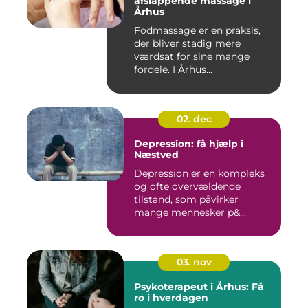
afslappende massage i
Århus
Fodmassage er en praksis,
der bliver stadig mere
værdsat for sine mange
fordele. I Århus...
02. dec
Depression: få hjælp i
Næstved
Depression er en kompleks
og ofte overvældende
tilstand, som påvirker
mange mennesker p&...
03. nov
Psykoterapeut i Århus: Få
ro i hverdagen