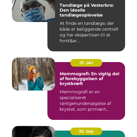
Tandlæge på Vesterbro:
Den ideelle
tandlægeoplevelse
At finde en tandlæge, der
både er beliggende centralt
og har ekspertisen til at
forst&ar...
01. okt
Mammografi: En vigtig del
af forebyggelsen af
brystkræft
Mammografi er en
specialiseret
røntgenundersøgelse af
brystet, som primært
anven...
30. sep