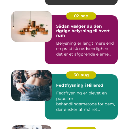
02. sep
Sådan vælger du den
rigtige belysning til hvert
rum
Belysning er langt mere end
en praktisk nødvendighed –
det er et afgørende eleme...
30. aug
Fedtfrysning i Hillerød
Fedtfrysning er blevet en
populær
behandlingsmetode for dem,
der ønsker at målret...