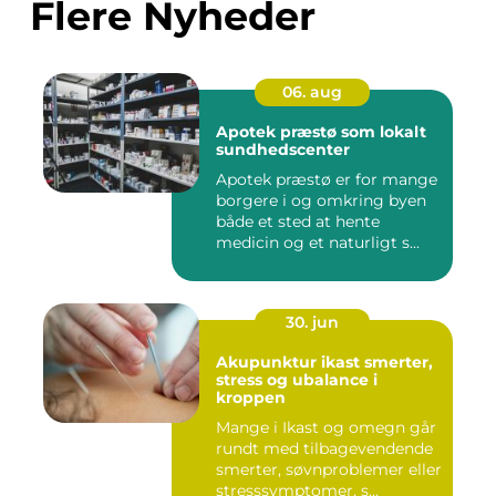
Flere Nyheder
06. aug
Apotek præstø som lokalt
sundhedscenter
Apotek præstø er for mange
borgere i og omkring byen
både et sted at hente
medicin og et naturligt s...
30. jun
Akupunktur ikast smerter,
stress og ubalance i
kroppen
Mange i Ikast og omegn går
rundt med tilbagevendende
smerter, søvnproblemer eller
stresssymptomer, s...