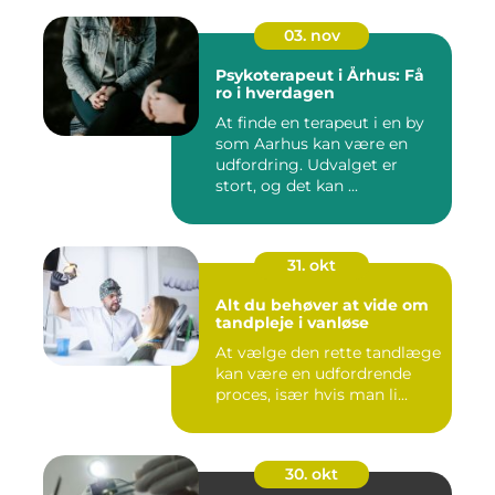
03. nov
Psykoterapeut i Århus: Få
ro i hverdagen
At finde en terapeut i en by
som Aarhus kan være en
udfordring. Udvalget er
stort, og det kan ...
31. okt
Alt du behøver at vide om
tandpleje i vanløse
At vælge den rette tandlæge
kan være en udfordrende
proces, især hvis man li...
30. okt