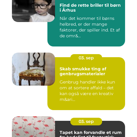
Find de rette briller til børn
i Århus
Når det kommer til børns
helbred, er der mange
faktorer, der spiller ind. Et af
de omr&...
03. sep
Skab smukke ting af
genbrugsmaterialer
Genbrug handler ikke kun
om at sortere affald – det
kan også være en kreativ
m&ari...
03. sep
Tapet kan forvandle et rum