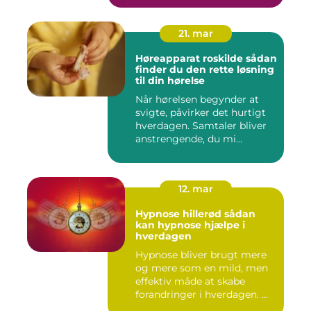
21. mar
Høreapparat roskilde sådan
finder du den rette løsning
til din hørelse
Når hørelsen begynder at
svigte, påvirker det hurtigt
hverdagen. Samtaler bliver
anstrengende, du mi...
12. mar
Hypnose hillerød sådan
kan hypnose hjælpe i
hverdagen
Hypnose bliver brugt mere
og mere som en mild, men
effektiv måde at skabe
forandringer i hverdagen. ...