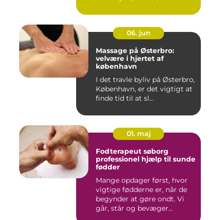
06. jun
Massage på Østerbro:
velvære i hjertet af
københavn
I det travle byliv på Østerbro,
København, er det vigtigt at
finde tid til at sl...
01. maj
Fodterapeut søborg
professionel hjælp til sunde
fødder
Mange opdager først, hvor
vigtige fødderne er, når de
begynder at gøre ondt. Vi
går, står og bevæger...