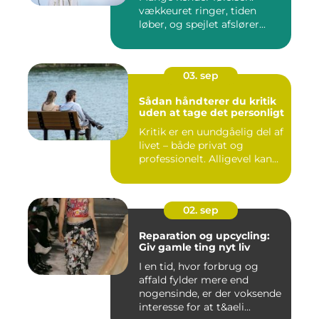
vækkeuret ringer, tiden
løber, og spejlet afslører...
03. sep
Sådan håndterer du kritik
uden at tage det personligt
Kritik er en uundgåelig del af
livet – både privat og
professionelt. Alligevel kan...
02. sep
Reparation og upcycling:
Giv gamle ting nyt liv
I en tid, hvor forbrug og
affald fylder mere end
nogensinde, er der voksende
interesse for at t&aeli...