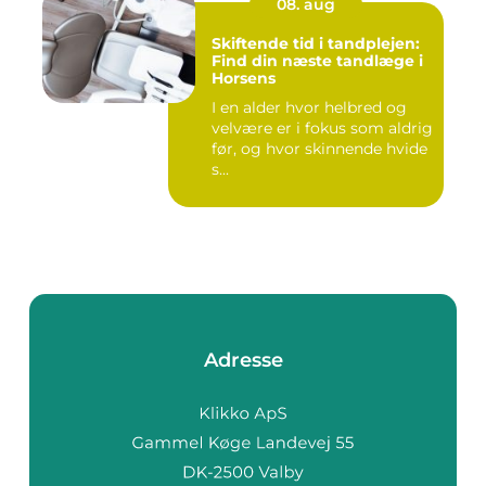
08. aug
Skiftende tid i tandplejen:
Find din næste tandlæge i
Horsens
I en alder hvor helbred og
velvære er i fokus som aldrig
før, og hvor skinnende hvide
s...
Adresse