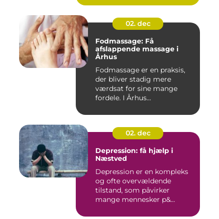
02. dec
Fodmassage: Få
afslappende massage i
Århus
Fodmassage er en praksis,
der bliver stadig mere
værdsat for sine mange
fordele. I Århus...
02. dec
Depression: få hjælp i
Næstved
Depression er en kompleks
og ofte overvældende
tilstand, som påvirker
mange mennesker p&...