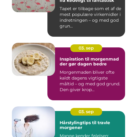
fra kedeligt til fantastisk
Tapet er tilbage som et af de
mest populære virkemidler i
indretningen – og med god
grun...
03. sep
Inspiration til morgenmad
der gør dagen bedre
Morgenmaden bliver ofte
kaldt dagens vigtigste
måltid – og med god grund.
Den giver krop...
03. sep
Hårstylingtips til travle
morgener
Mange kender følelsen: