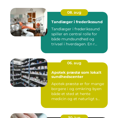
08. aug
Tandlæger i frederikssund
Tandlæger i frederikssund
spiller en central rolle for
både mundsundhed og
trivsel i hverdagen. En r...
06. aug
Apotek præstø som lokalt
sundhedscenter
Apotek præstø er for mange
borgere i og omkring byen
både et sted at hente
medicin og et naturligt s...
30. jun