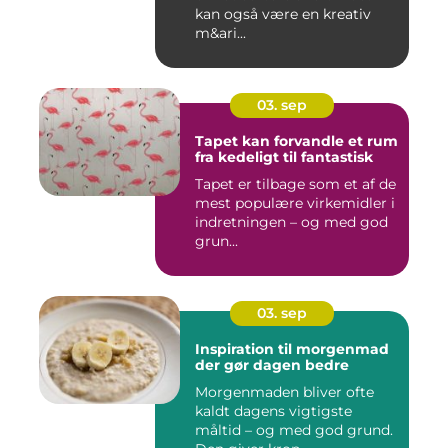
kan også være en kreativ
m&ari...
03. sep
Tapet kan forvandle et rum
fra kedeligt til fantastisk
Tapet er tilbage som et af de
mest populære virkemidler i
indretningen – og med god
grun...
03. sep
Inspiration til morgenmad
der gør dagen bedre
Morgenmaden bliver ofte
kaldt dagens vigtigste
måltid – og med god grund.