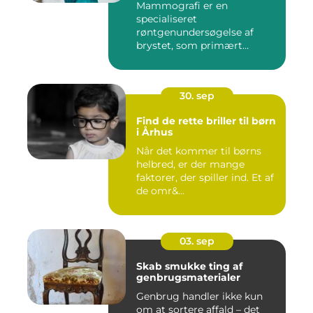
Mammografi er en
specialiseret
røntgenundersøgelse af
brystet, som primært
anven...
30. sep
Find de rette briller til børn
i Århus
Når det kommer til børns
helbred, er der mange
faktorer, der spiller ind. Et af
de omr&...
03. sep
Skab smukke ting af
genbrugsmaterialer
Genbrug handler ikke kun
om at sortere affald – det