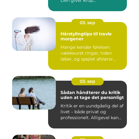
Den giver krop...
03. sep
Hårstylingtips til travle
morgener
Mange kender følelsen:
vækkeuret ringer, tiden
løber, og spejlet afslører...
03. sep
Sådan håndterer du kritik
uden at tage det personligt
Kritik er en uundgåelig del af
livet – både privat og
professionelt. Alligevel kan...