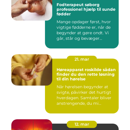
Fodterapeut søborg
professionel hjælp til sunde
fødder
Mange opdager først, hvor
vigtige fødderne er, når de
begynder at gøre ondt. Vi
går, står og bevæger...
21. mar
Høreapparat roskilde sådan
finder du den rette løsning
til din hørelse
Når hørelsen begynder at
svigte, påvirker det hurtigt
hverdagen. Samtaler bliver
anstrengende, du mi...
12. mar