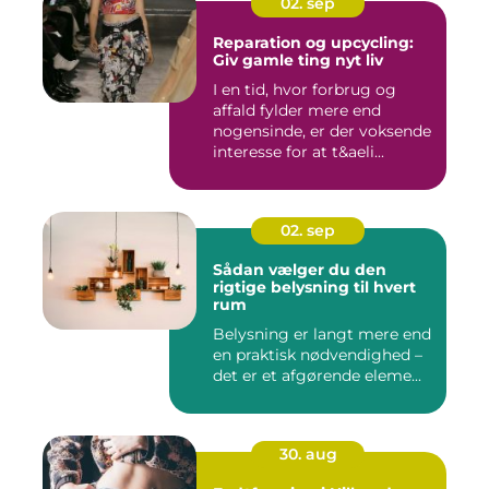
02. sep
Reparation og upcycling:
Giv gamle ting nyt liv
I en tid, hvor forbrug og
affald fylder mere end
nogensinde, er der voksende
interesse for at t&aeli...
02. sep
Sådan vælger du den
rigtige belysning til hvert
rum
Belysning er langt mere end
en praktisk nødvendighed –
det er et afgørende eleme...
30. aug