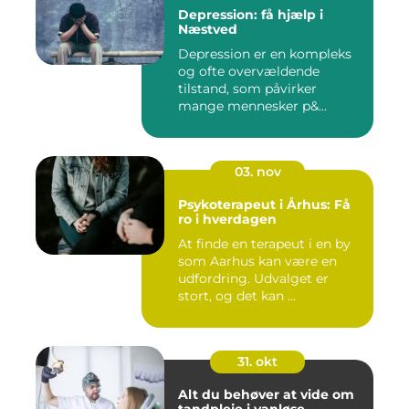
Depression: få hjælp i
Næstved
Depression er en kompleks
og ofte overvældende
tilstand, som påvirker
mange mennesker p&...
03. nov
Psykoterapeut i Århus: Få
ro i hverdagen
At finde en terapeut i en by
som Aarhus kan være en
udfordring. Udvalget er
stort, og det kan ...
31. okt
Alt du behøver at vide om