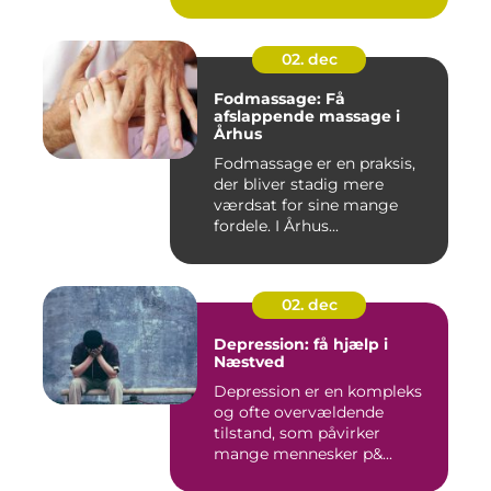
02. dec
Fodmassage: Få
afslappende massage i
Århus
Fodmassage er en praksis,
der bliver stadig mere
værdsat for sine mange
fordele. I Århus...
02. dec
Depression: få hjælp i
Næstved
Depression er en kompleks
og ofte overvældende
tilstand, som påvirker
mange mennesker p&...