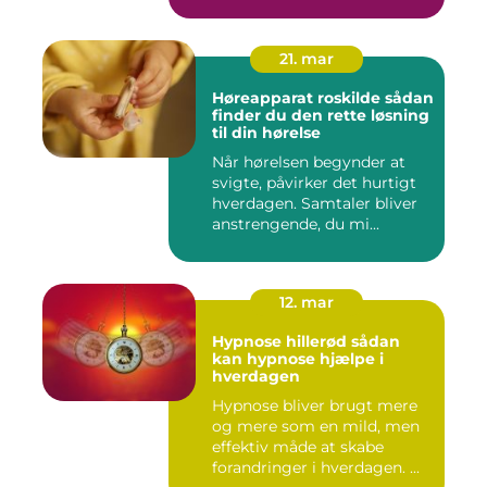
21. mar
Høreapparat roskilde sådan
finder du den rette løsning
til din hørelse
Når hørelsen begynder at
svigte, påvirker det hurtigt
hverdagen. Samtaler bliver
anstrengende, du mi...
12. mar
Hypnose hillerød sådan
kan hypnose hjælpe i
hverdagen
Hypnose bliver brugt mere
og mere som en mild, men
effektiv måde at skabe
forandringer i hverdagen. ...