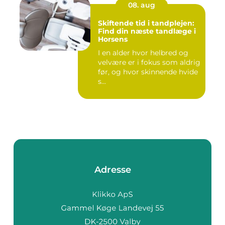
08. aug
Skiftende tid i tandplejen:
Find din næste tandlæge i
Horsens
I en alder hvor helbred og
velvære er i fokus som aldrig
før, og hvor skinnende hvide
s...
Adresse