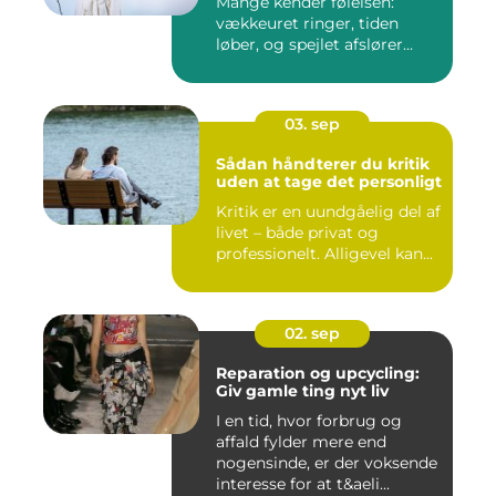
Mange kender følelsen:
vækkeuret ringer, tiden
løber, og spejlet afslører...
03. sep
Sådan håndterer du kritik
uden at tage det personligt
Kritik er en uundgåelig del af
livet – både privat og
professionelt. Alligevel kan...
02. sep
Reparation og upcycling:
Giv gamle ting nyt liv
I en tid, hvor forbrug og
affald fylder mere end
nogensinde, er der voksende
interesse for at t&aeli...