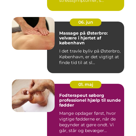
stresssymptomer, s...
06. jun
Massage på Østerbro:
velvære i hjertet af
københavn
I det travle byliv på Østerbro,
København, er det vigtigt at
finde tid til at sl...
01. maj
Fodterapeut søborg
professionel hjælp til sunde
fødder
Mange opdager først, hvor
vigtige fødderne er, når de
begynder at gøre ondt. Vi
går, står og bevæger...