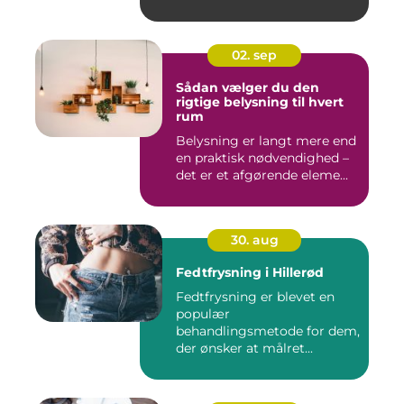
02. sep
Sådan vælger du den
rigtige belysning til hvert
rum
Belysning er langt mere end
en praktisk nødvendighed –
det er et afgørende eleme...
30. aug
Fedtfrysning i Hillerød
Fedtfrysning er blevet en
populær
behandlingsmetode for dem,
der ønsker at målret...