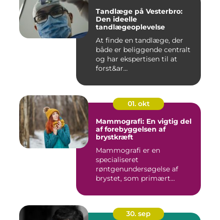
Tandlæge på Vesterbro:
Den ideelle
tandlægeoplevelse
At finde en tandlæge, der
både er beliggende centralt
og har ekspertisen til at
forst&ar...
01. okt
Mammografi: En vigtig del
af forebyggelsen af
brystkræft
Mammografi er en
specialiseret
røntgenundersøgelse af
brystet, som primært
anven...
30. sep