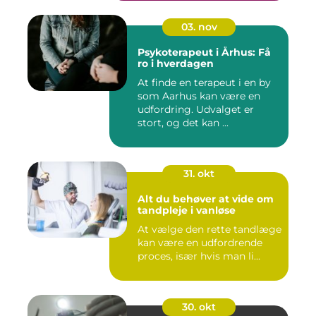
03. nov
Psykoterapeut i Århus: Få
ro i hverdagen
At finde en terapeut i en by
som Aarhus kan være en
udfordring. Udvalget er
stort, og det kan ...
31. okt
Alt du behøver at vide om
tandpleje i vanløse
At vælge den rette tandlæge
kan være en udfordrende
proces, især hvis man li...
30. okt