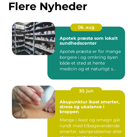
Flere Nyheder
06. aug
Apotek præstø som lokalt
sundhedscenter
Apotek præstø er for mange
borgere i og omkring byen
både et sted at hente
medicin og et naturligt s...
30. jun
Akupunktur ikast smerter,
stress og ubalance i
kroppen
Mange i Ikast og omegn går
rundt med tilbagevendende
smerter, søvnproblemer eller