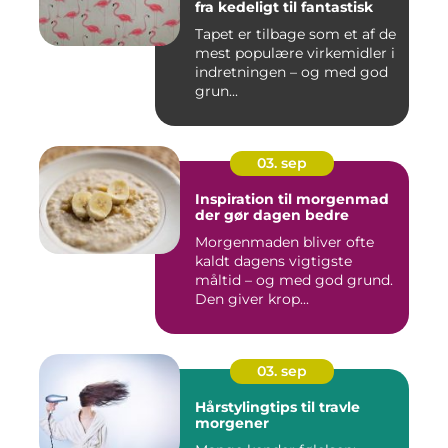
fra kedeligt til fantastisk
Tapet er tilbage som et af de
mest populære virkemidler i
indretningen – og med god
grun...
03. sep
Inspiration til morgenmad
der gør dagen bedre
Morgenmaden bliver ofte
kaldt dagens vigtigste
måltid – og med god grund.
Den giver krop...
03. sep
Hårstylingtips til travle
morgener