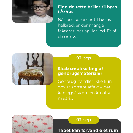
Find de rette briller til børn
i Århus
Når det kommer til børns
helbred, er der mange
faktorer, der spiller ind. Et af
de omr&...
03. sep
Skab smukke ting af
genbrugsmaterialer
Genbrug handler ikke kun
om at sortere affald – det
kan også være en kreativ
m&ari...
03. sep
Tapet kan forvandle et rum