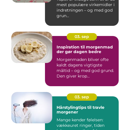
mest populære virkemidler i
indretningen – og med god
grun...
03. sep
Inspiration til morgenmad
der gør dagen bedre
Morgenmaden bliver ofte
kaldt dagens vigtigste
måltid – og med god grund.
Den giver krop...
03. sep
Hårstylingtips til travle
morgener
Mange kender følelsen:
vækkeuret ringer, tiden