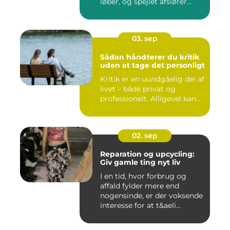
løber, og spejlet afslører...
03. sep
Sådan håndterer du kritik
uden at tage det personligt
Kritik er en uundgåelig del af
livet – både privat og
professionelt. Alligevel kan...
02. sep
Reparation og upcycling:
Giv gamle ting nyt liv
I en tid, hvor forbrug og
affald fylder mere end
nogensinde, er der voksende
interesse for at t&aeli...