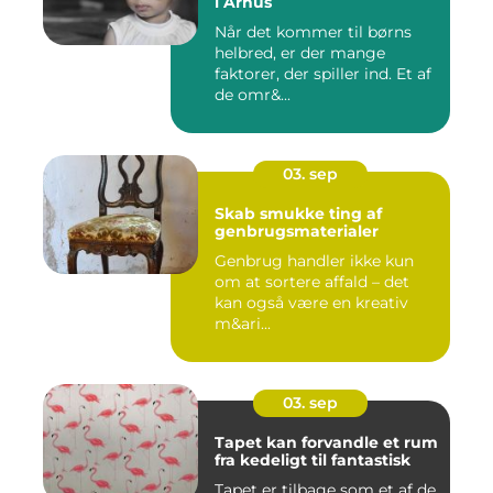
i Århus
Når det kommer til børns
helbred, er der mange
faktorer, der spiller ind. Et af
de omr&...
03. sep
Skab smukke ting af
genbrugsmaterialer
Genbrug handler ikke kun
om at sortere affald – det
kan også være en kreativ
m&ari...
03. sep
Tapet kan forvandle et rum
fra kedeligt til fantastisk
Tapet er tilbage som et af de