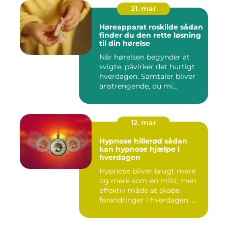
21. mar
Høreapparat roskilde sådan
finder du den rette løsning
til din hørelse
Når hørelsen begynder at
svigte, påvirker det hurtigt
hverdagen. Samtaler bliver
anstrengende, du mi...
12. mar
Hypnose hillerød sådan
kan hypnose hjælpe i
hverdagen
Hypnose bliver brugt mere
og mere som en mild, men
effektiv måde at skabe
forandringer i hverdagen. ...