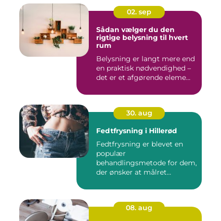
02. sep
Sådan vælger du den
rigtige belysning til hvert
rum
Belysning er langt mere end
en praktisk nødvendighed –
det er et afgørende eleme...
30. aug
Fedtfrysning i Hillerød
Fedtfrysning er blevet en
populær
behandlingsmetode for dem,
der ønsker at målret...
08. aug