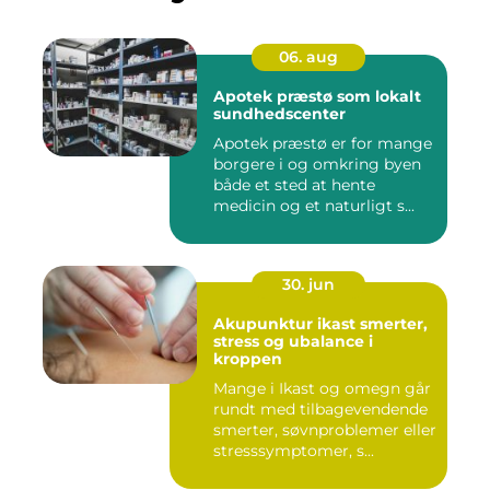
06. aug
Apotek præstø som lokalt
sundhedscenter
Apotek præstø er for mange
borgere i og omkring byen
både et sted at hente
medicin og et naturligt s...
30. jun
Akupunktur ikast smerter,
stress og ubalance i
kroppen
Mange i Ikast og omegn går
rundt med tilbagevendende
smerter, søvnproblemer eller
stresssymptomer, s...