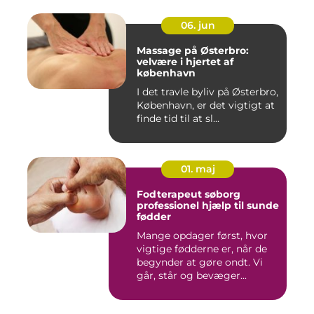
06. jun
Massage på Østerbro:
velvære i hjertet af
københavn
I det travle byliv på Østerbro,
København, er det vigtigt at
finde tid til at sl...
01. maj
Fodterapeut søborg
professionel hjælp til sunde
fødder
Mange opdager først, hvor
vigtige fødderne er, når de
begynder at gøre ondt. Vi
går, står og bevæger...