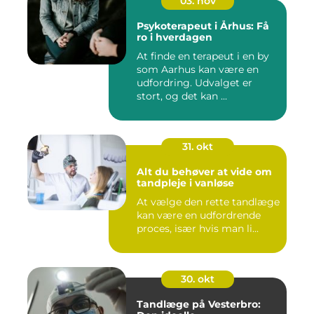
03. nov
Psykoterapeut i Århus: Få
ro i hverdagen
At finde en terapeut i en by
som Aarhus kan være en
udfordring. Udvalget er
stort, og det kan ...
31. okt
Alt du behøver at vide om
tandpleje i vanløse
At vælge den rette tandlæge
kan være en udfordrende
proces, især hvis man li...
30. okt
Tandlæge på Vesterbro: