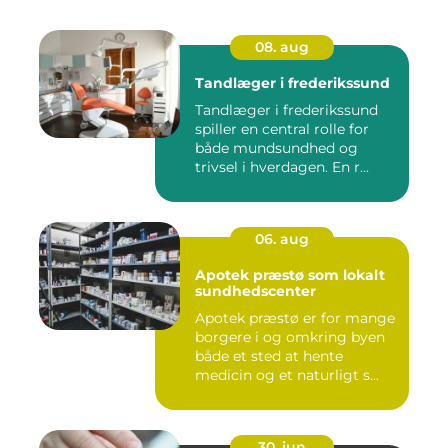
08. aug
Tandlæger i frederikssund
Tandlæger i frederikssund
spiller en central rolle for
både mundsundhed og
trivsel i hverdagen. En r...
06. aug
Apotek præstø som lokalt
sundhedscenter
Apotek præstø er for mange
borgere i og omkring byen
både et sted at hente
medicin og et naturligt s...
30. jun