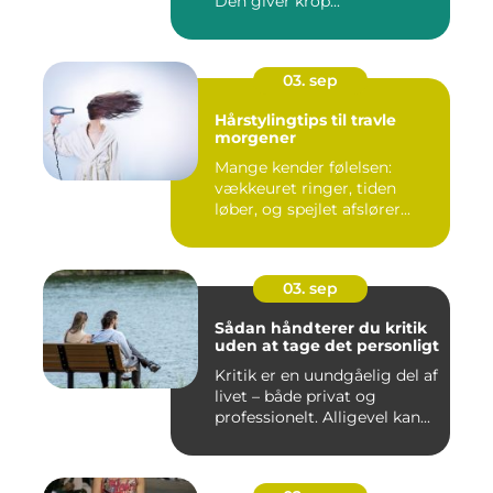
Den giver krop...
03. sep
Hårstylingtips til travle
morgener
Mange kender følelsen:
vækkeuret ringer, tiden
løber, og spejlet afslører...
03. sep
Sådan håndterer du kritik
uden at tage det personligt
Kritik er en uundgåelig del af
livet – både privat og
professionelt. Alligevel kan...