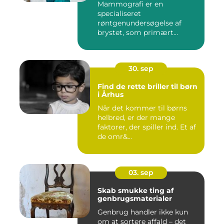
Mammografi er en
specialiseret
røntgenundersøgelse af
brystet, som primært
anven...
30. sep
Find de rette briller til børn
i Århus
Når det kommer til børns
helbred, er der mange
faktorer, der spiller ind. Et af
de omr&...
03. sep
Skab smukke ting af
genbrugsmaterialer
Genbrug handler ikke kun
om at sortere affald – det