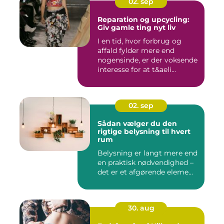
02. sep
Reparation og upcycling:
Giv gamle ting nyt liv
I en tid, hvor forbrug og
affald fylder mere end
nogensinde, er der voksende
interesse for at t&aeli...
02. sep
Sådan vælger du den
rigtige belysning til hvert
rum
Belysning er langt mere end
en praktisk nødvendighed –
det er et afgørende eleme...
30. aug