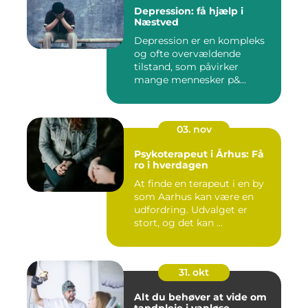
Depression: få hjælp i
Næstved
Depression er en kompleks
og ofte overvældende
tilstand, som påvirker
mange mennesker p&...
03. nov
Psykoterapeut i Århus: Få
ro i hverdagen
At finde en terapeut i en by
som Aarhus kan være en
udfordring. Udvalget er
stort, og det kan ...
31. okt
Alt du behøver at vide om