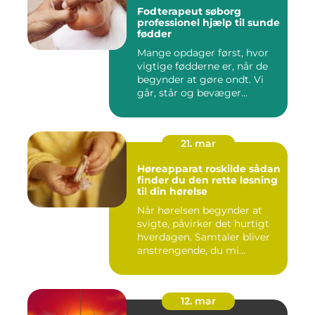
Fodterapeut søborg
professionel hjælp til sunde
fødder
Mange opdager først, hvor
vigtige fødderne er, når de
begynder at gøre ondt. Vi
går, står og bevæger...
21. mar
Høreapparat roskilde sådan
finder du den rette løsning
til din hørelse
Når hørelsen begynder at
svigte, påvirker det hurtigt
hverdagen. Samtaler bliver
anstrengende, du mi...
12. mar