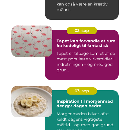
kan også være en kreativ
m&ari...
03. sep
Tapet kan forvandle et rum
fra kedeligt til fantastisk
Tapet er tilbage som et af de
mest populære virkemidler i
indretningen – og med god
grun...
03. sep
Inspiration til morgenmad
der gør dagen bedre
Morgenmaden bliver ofte
kaldt dagens vigtigste
måltid – og med god grund.