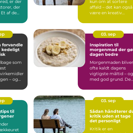
red, er der
kun om at sortere
torer, der
affald – det kan også
. Et af de
være en kreativ
m&ari...
sep
03. sep
 forvandle
Inspiration til
a kedeligt
morgenmad der gø
isk
dagen bedre
tilbage som
Morgenmaden blive
est
ofte kaldt dagens
virkemidler
vigtigste måltid – o
ngen – og
med god grund. De
run...
giver krop...
sep
03. sep
tips til
Sådan håndterer d
rgener
kritik uden at tage
det personligt
nder
Kritik er en
vækkeuret