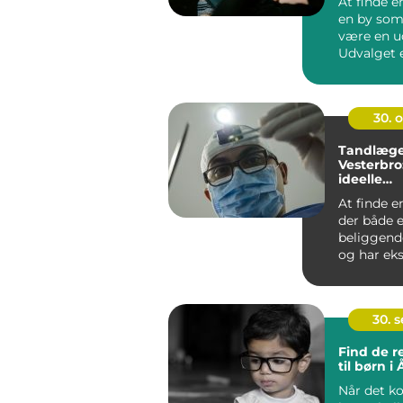
At finde e
en by som
være en u
Udvalget e
det kan ...
30. 
Tandlæge
Vesterbro
ideelle
tandlæge
At finde e
der både e
beliggend
og har eks
at forst&ar.
30. 
Find de re
til børn i
Når det k