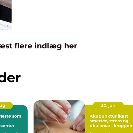
æst flere indlæg her
der
aug
30. jun
ræstø som
Akupunktur ikast
smerter, stress og
center
ubalance i kroppen