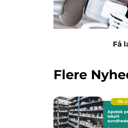
Få l
Flere Nyhe
06. 
Apotek p
lokalt
sundheds