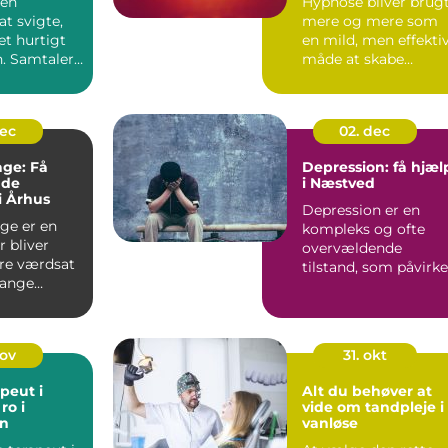
sen
Hypnose bliver brug
t svigte,
mere og mere som
et hurtigt
en mild, men effekti
. Samtaler
måde at skabe
trengende,
forandringer i
hverdagen. ...
dec
02. dec
ge: Få
Depression: få hjæl
nde
i Næstved
i Århus
Depression er en
ge er en
kompleks og ofte
r bliver
overvældende
re værdsat
tilstand, som påvirke
mange
mange mennesker
rhus...
p&...
nov
31. okt
peut i
Alt du behøver at
ro i
vide om tandpleje i
n
vanløse