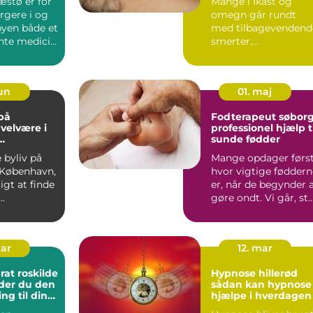
æstø er for
Mange i Ikast og
gere i og
omegn går rundt
yen både et
med tilbagevendend
ente medicin
smerter,
ligt s...
søvnproblemer eller
stresssymptomer, s..
jun
01. maj
på
Fodterapeut søbor
 velvære i
professionel hjælp t
sunde fødder
vn
e byliv på
Mange opdager først
 København,
hvor vigtige føddern
igt at finde
er, når de begynder 
..
gøre ondt. Vi går, st
og bevæger...
mar
12. mar
at roskilde
Hypnose hillerød
der du den
sådan kan hypnose
ing til din
hjælpe i hverdagen