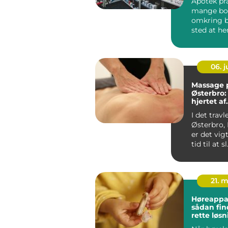
Apotek pr
mange bor
omkring b
sted at h
og et natur
06. 
Massage 
Østerbro:
hjertet af
københa
I det travl
Østerbro,
er det vigt
tid til at sl.
21. 
Høreappar
sådan fin
rette løsn
hørelse