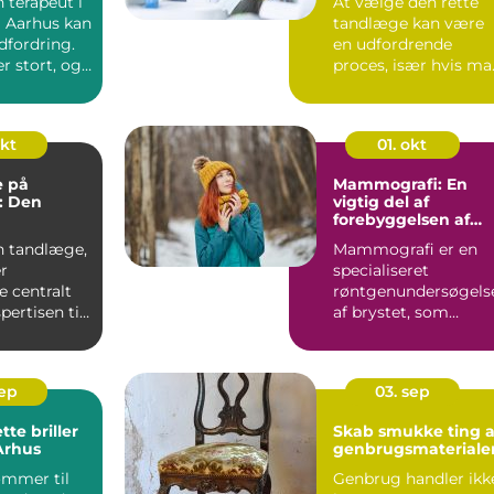
n terapeut i
At vælge den rette
 Aarhus kan
tandlæge kan være
dfordring.
en udfordrende
r stort, og
proces, især hvis ma
li...
okt
01. okt
 på
Mammografi: En
: Den
vigtig del af
forebyggelsen af
oplevelse
brystkræft
n tandlæge,
Mammografi er en
r
specialiseret
e centralt
røntgenundersøgels
pertisen til
af brystet, som
..
primært anven...
sep
03. sep
tte briller
Skab smukke ting a
 Århus
genbrugsmateriale
ommer til
Genbrug handler ikk