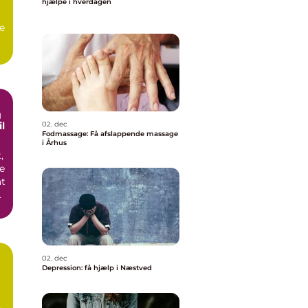
hjælpe i hverdagen
e
.
g
il
02. dec
Fodmassage: Få afslappende massage
i Århus
,
e
at
år
02. dec
Depression: få hjælp i Næstved