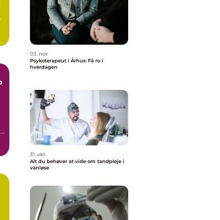
t
v
03. nov
Psykoterapeut i Århus: Få ro i
hverdagen
p
r
31. okt
Alt du behøver at vide om tandpleje i
vanløse