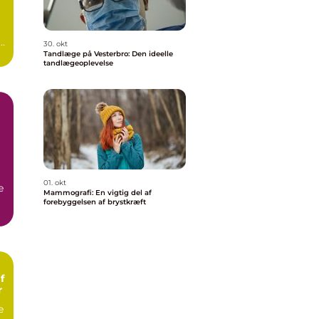
n
30. okt
Tandlæge på Vesterbro: Den ideelle
tandlægeoplevelse
01. okt
e
Mammografi: En vigtig del af
forebyggelsen af brystkræft
f
r
e