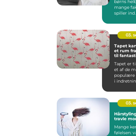
børns helb
mange fak
spiller ind
omr&...
03. 
Tapet kan
et rum fr
til fantast
Tapet er 
et af de m
populære 
i indretni
med god g
03. 
Hårstyling
travle mo
Mange ke
følelsen: 