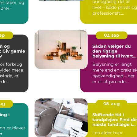
uundgåelig del af
den løber, og
livet – både privat o
ører...
professionelt.
Alligevel kan...
sep
02. sep
n og
Sådan vælger du
: Giv gamle
den rigtige
v
belysning til hvert
rum
hvor forbrug
Belysning er langt
fylder mere
mere end en praktis
sinde, er
nødvendighed – det
nde
er et afgørende
for at
eleme...
aug
08. aug
ing i
Skiftende tid i
tandplejen: Find di
næste tandlæge i
ng er blevet
Horsens
I en alder hvor
ær