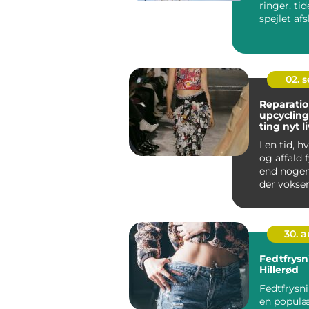
ringer, ti
spejlet afsl
02. 
Reparatio
upcycling
ting nyt li
I en tid, 
og affald 
end nogen
der vokse
interesse 
t&aeli...
30. 
Fedtfrysn
Hillerød
Fedtfrysni
en popul