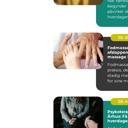
Når hørel
begynder a
påvirker d
hverdagen
bliver ans
du mi...
02. 
Fodmassa
afslappe
massage 
Fodmassa
praksis, de
stadig me
for sine 
fordele. I Å
03. 
Psykotera
Århus: Få 
hverdage