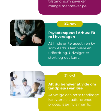
tilstand, som påvirker
mange mennesker p&...
03. nov
Psykoterapeut i Århus: Få
ro i hverdagen
At finde en terapeut i en by
som Aarhus kan være en
udfordring. Udvalget er
stort, og det kan ...
31. okt
Alt du behøver at vide om
tandpleje i vanløse
At vælge den rette tandlæge
kan være en udfordrende
proces, især hvis man li...