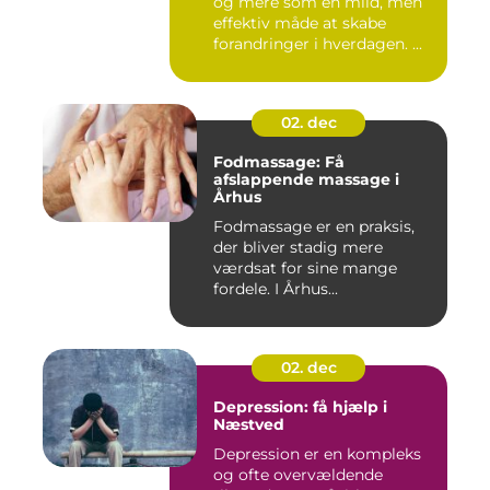
og mere som en mild, men
effektiv måde at skabe
forandringer i hverdagen. ...
02. dec
Fodmassage: Få
afslappende massage i
Århus
Fodmassage er en praksis,
der bliver stadig mere
værdsat for sine mange
fordele. I Århus...
02. dec
Depression: få hjælp i
Næstved
Depression er en kompleks
og ofte overvældende