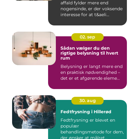
affald fylder mere end
nogensinde, er der voksende
interesse for at t&aeli...
02. sep
Sådan vælger du den
rigtige belysning til hvert
rum
Belysning er langt mere end
en praktisk nødvendighed –
det er et afgørende eleme...
30. aug
Fedtfrysning i Hillerød
Fedtfrysning er blevet en
populær
behandlingsmetode for dem,
der ønsker at målret...