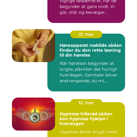
vigtige fødderne er, når de
begynder at gøre ondt. Vi
går, står og bevæger...
21. mar
Høreapparat roskilde sådan
finder du den rette løsning
til din hørelse
Når hørelsen begynder at
svigte, påvirker det hurtigt
hverdagen. Samtaler bliver
anstrengende, du mi...
12. mar
Hypnose hillerød sådan
kan hypnose hjælpe i
hverdagen
Hypnose bliver brugt mere