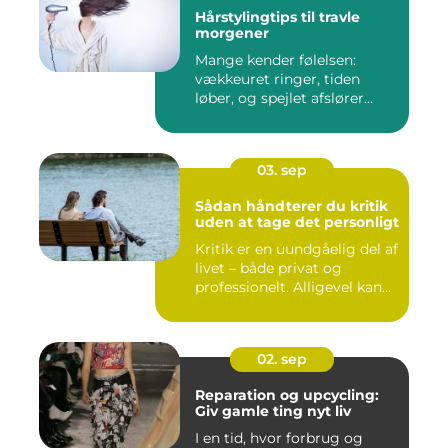
Hårstylingtips til travle
morgener
Mange kender følelsen:
vækkeuret ringer, tiden
løber, og spejlet afslører...
03. sep
Sådan håndterer du kritik
uden at tage det personligt
Kritik er en uundgåelig del af
livet – både privat og
professionelt. Alligevel kan...
02. sep
Reparation og upcycling:
Giv gamle ting nyt liv
I en tid, hvor forbrug og