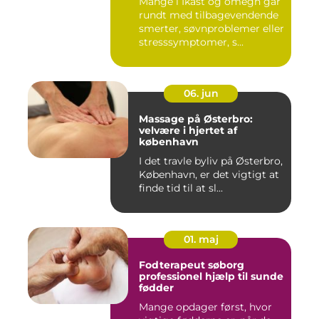
Mange i Ikast og omegn går
rundt med tilbagevendende
smerter, søvnproblemer eller
stresssymptomer, s...
06. jun
Massage på Østerbro:
velvære i hjertet af
københavn
I det travle byliv på Østerbro,
København, er det vigtigt at
finde tid til at sl...
01. maj
Fodterapeut søborg
professionel hjælp til sunde
fødder
Mange opdager først, hvor