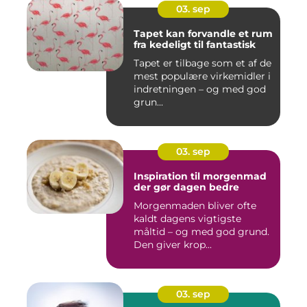
03. sep
Tapet kan forvandle et rum
fra kedeligt til fantastisk
Tapet er tilbage som et af de
mest populære virkemidler i
indretningen – og med god
grun...
03. sep
Inspiration til morgenmad
der gør dagen bedre
Morgenmaden bliver ofte
kaldt dagens vigtigste
måltid – og med god grund.
Den giver krop...
03. sep