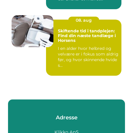
08. aug
Skiftende tid i tandplejen:
Find din næste tandlæge i
Horsens
I en alder hvor helbred og
velvære er i fokus som aldrig
før, og hvor skinnende hvide
s...
Adresse