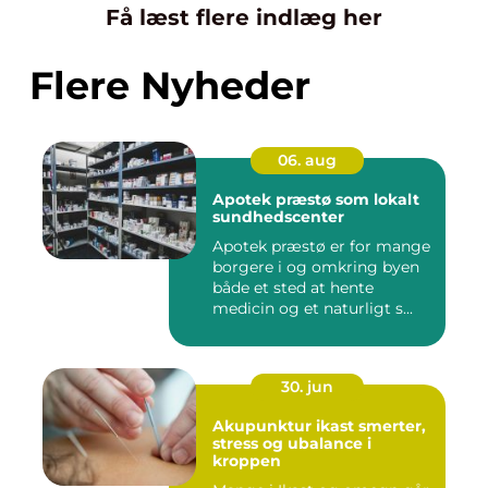
Få læst flere indlæg her
Flere Nyheder
06. aug
Apotek præstø som lokalt
sundhedscenter
Apotek præstø er for mange
borgere i og omkring byen
både et sted at hente
medicin og et naturligt s...
30. jun
Akupunktur ikast smerter,
stress og ubalance i
kroppen