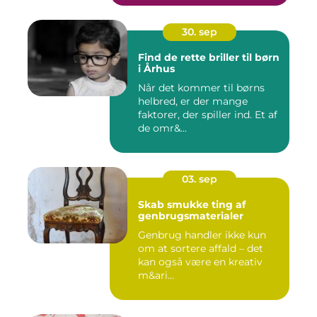
30. sep
Find de rette briller til børn
i Århus
Når det kommer til børns
helbred, er der mange
faktorer, der spiller ind. Et af
de omr&...
03. sep
Skab smukke ting af
genbrugsmaterialer
Genbrug handler ikke kun
om at sortere affald – det
kan også være en kreativ
m&ari...