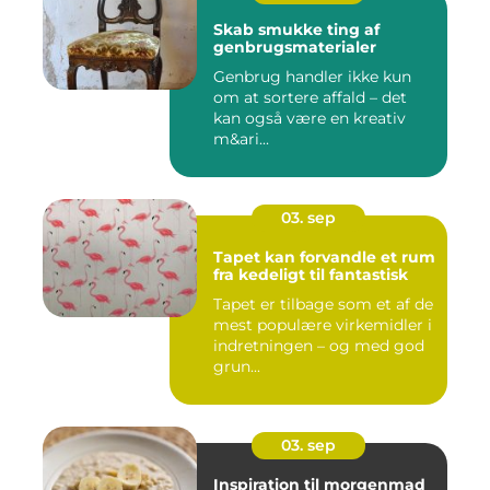
Skab smukke ting af
genbrugsmaterialer
Genbrug handler ikke kun
om at sortere affald – det
kan også være en kreativ
m&ari...
03. sep
Tapet kan forvandle et rum
fra kedeligt til fantastisk
Tapet er tilbage som et af de
mest populære virkemidler i
indretningen – og med god
grun...
03. sep
Inspiration til morgenmad