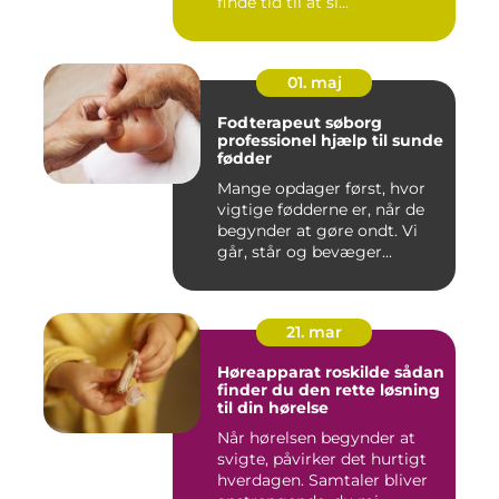
finde tid til at sl...
01. maj
Fodterapeut søborg
professionel hjælp til sunde
fødder
Mange opdager først, hvor
vigtige fødderne er, når de
begynder at gøre ondt. Vi
går, står og bevæger...
21. mar
Høreapparat roskilde sådan
finder du den rette løsning
til din hørelse
Når hørelsen begynder at
svigte, påvirker det hurtigt
hverdagen. Samtaler bliver