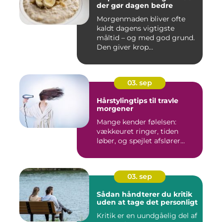
der gør dagen bedre
Morgenmaden bliver ofte
kaldt dagens vigtigste
måltid – og med god grund.
Den giver krop...
03. sep
Hårstylingtips til travle
morgener
Mange kender følelsen:
vækkeuret ringer, tiden
løber, og spejlet afslører...
03. sep
Sådan håndterer du kritik
uden at tage det personligt
Kritik er en uundgåelig del af