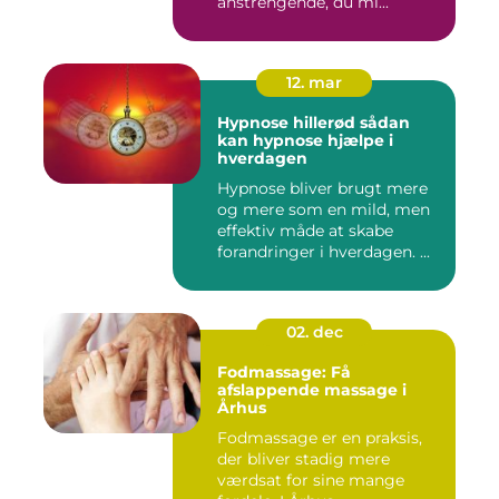
anstrengende, du mi...
12. mar
Hypnose hillerød sådan
kan hypnose hjælpe i
hverdagen
Hypnose bliver brugt mere
og mere som en mild, men
effektiv måde at skabe
forandringer i hverdagen. ...
02. dec
Fodmassage: Få
afslappende massage i
Århus
Fodmassage er en praksis,
der bliver stadig mere
værdsat for sine mange