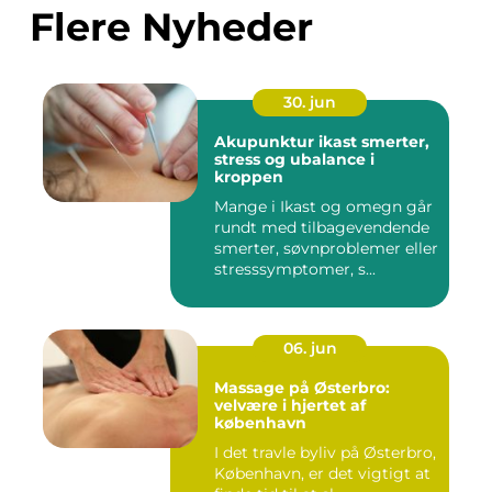
Flere Nyheder
30. jun
Akupunktur ikast smerter,
stress og ubalance i
kroppen
Mange i Ikast og omegn går
rundt med tilbagevendende
smerter, søvnproblemer eller
stresssymptomer, s...
06. jun
Massage på Østerbro:
velvære i hjertet af
københavn
I det travle byliv på Østerbro,
København, er det vigtigt at