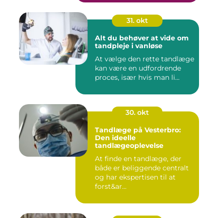
31. okt
Alt du behøver at vide om
tandpleje i vanløse
At vælge den rette tandlæge
kan være en udfordrende
proces, især hvis man li...
30. okt
Tandlæge på Vesterbro:
Den ideelle
tandlægeoplevelse
At finde en tandlæge, der
både er beliggende centralt
og har ekspertisen til at
forst&ar...