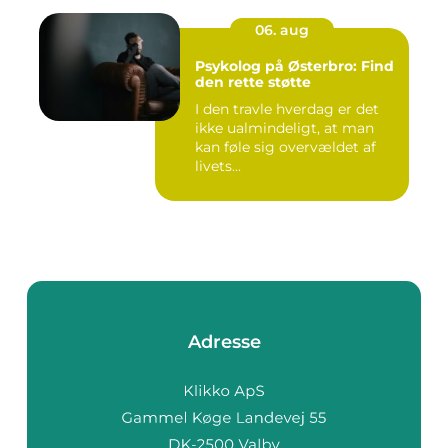
06. aug
Psykolog på Østerbro: Find
den rette støtte
I den travle hverdag er det
ikke ualmindeligt, at man
kan føle sig overvældet af
livets...
Adresse