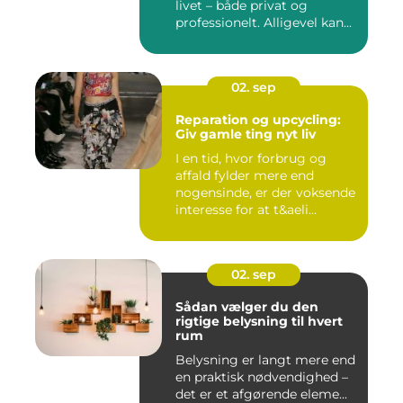
livet – både privat og
professionelt. Alligevel kan...
02. sep
Reparation og upcycling:
Giv gamle ting nyt liv
I en tid, hvor forbrug og
affald fylder mere end
nogensinde, er der voksende
interesse for at t&aeli...
02. sep
Sådan vælger du den
rigtige belysning til hvert
rum
Belysning er langt mere end
en praktisk nødvendighed –
det er et afgørende eleme...