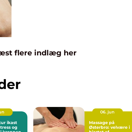
æst flere indlæg her
der
jun
06. jun
ur ikast
Massage på
stress og
Østerbro: velvære i
i kroppen
hjertet af