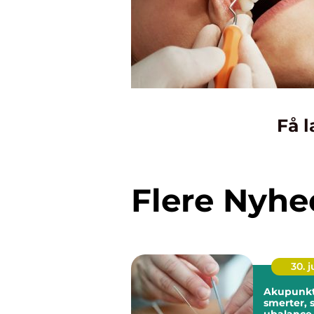
Få l
Flere Nyhe
30. 
Akupunkt
smerter, 
ubalance 