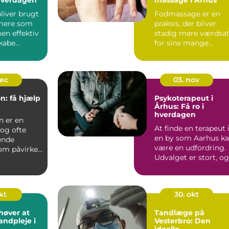
liver brugt
Fodmassage er en
mere som
praksis, der bliver
en effektiv
stadig mere værdsa
kabe
for sine mange
er i
fordele. I Århus...
...
dec
03. nov
n: få hjælp
Psykoterapeut i
d
Århus: Få ro i
hverdagen
n er en
At finde en terapeut 
og ofte
en by som Aarhus k
ende
være en udfordring.
som påvirker
Udvalget er stort, og
nnesker
det kan ...
kt
30. okt
høver at
Tandlæge på
andpleje i
Vesterbro: Den
ideelle