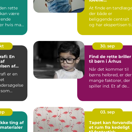
tandlægeoplevelse
den rette
At finde en tandlæge
 kan være
der både er
rende
beliggende centralt
sær hvis man
og har ekspertisen ti
at forst&ar...
okt
30. sep
fi: En
Find de rette briller
 af
til børn i Århus
lsen af
Når det kommer til
t
fi er en
børns helbred, er der
ret
mange faktorer, der
dersøgelse
spiller ind. Et af de
, som
omr&...
ven...
sep
03. sep
ke ting af
Tapet kan forvandl
materialer
et rum fra kedeligt
til fantastisk