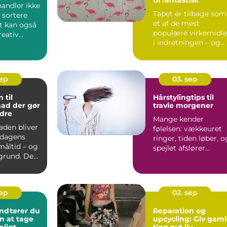
andler ikke
Tapet er tilbage som
 sortere
et af de mest
et kan også
populære virkemidle
reativ
i indretningen – og
med god grun...
sep
03. sep
 til
Hårstylingtips til
d der gør
travle morgener
dre
Mange kender
den bliver
følelsen: vækkeuret
 dagens
ringer, tiden løber, o
måltid – og
spejlet afslører...
grund. Den
..
sep
02. sep
ndterer du
Reparation og
en at tage
upcycling: Giv gam
nligt
ting nyt liv