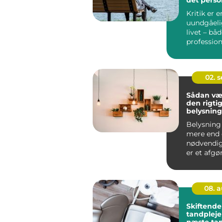
Kritik er e
uundgåelig
livet – bå
profession
Alligevel k
02. 
Sådan væ
den rigti
belysning 
rum
Belysning 
mere end 
nødvendig
er et afgø
eleme...
08. 
Skiftende 
tandpleje
næste ta