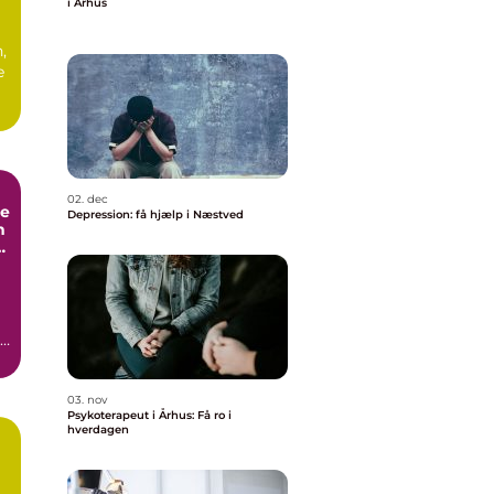
i Århus
,
e
02. dec
de
Depression: få hjælp i Næstved
n
03. nov
Psykoterapeut i Århus: Få ro i
hverdagen