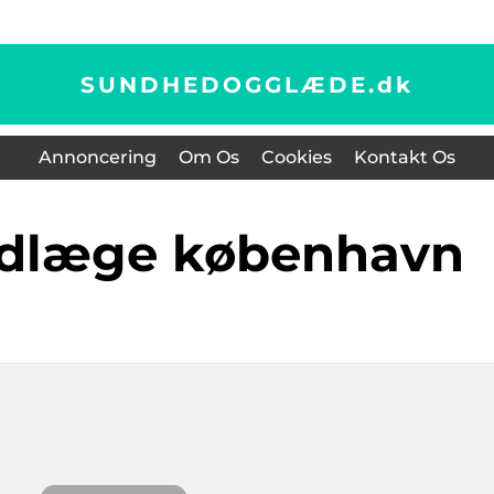
SUNDHEDOGGLÆDE.
dk
Annoncering
Om Os
Cookies
Kontakt Os
andlæge københavn