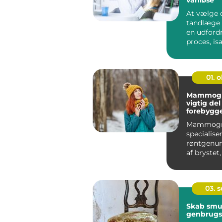
At vælge 
tandlæge
en udford
proces, i
li...
01. 
Mammogra
vigtig del
forebygge
brystkræf
Mammogra
specialise
røntgenun
af brystet
primært an
03. 
Skab smuk
genbrugs