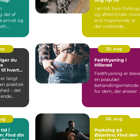
n
I en tid, hvor forbrug
 del af
og affald fylder mer
de privat og
end nogensinde, er
elt.
der voksende
an...
interesse for at
t&aeli...
sep
30. aug
lger du
Fedtfrysning i
ge
Hillerød
til hvert
Fedtfrysning er blev
er langt
en populær
en praktisk
behandlingsmetode
hed – det
for dem, der ønsker 
rende
målret...
aug
06. aug
tid i
Psykolog på
n: Find din
Østerbro: Find den
ndlæge i
rette støtte