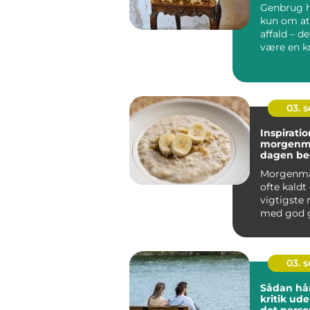
Genbrug h
kun om at
affald – d
være en k
m&ari...
03. 
Inspiration
morgenma
dagen be
Morgenma
ofte kaldt
vigtigste 
med god 
giver krop.
03. 
Sådan hå
kritik ud
det perso