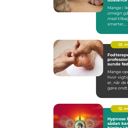
Mange i I
omegn gå
med tilb
smerter,
søvnprobl
stresssymp
01. 
Fodterap
profession
sunde fø
Mange opd
hvor vigt
er, når de
gøre ondt.
og bevæge
12. 
Hypnose h
sådan ka
hjælpe i 