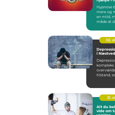
Hypnose b
mere og 
en mild, m
måde at s
forandring
hverdagen. 
02. 
Depressio
i Næstve
Depressio
kompleks 
overvæld
tilstand, 
mange me
p&...
31. o
Alt du be
vide om t
vanløse