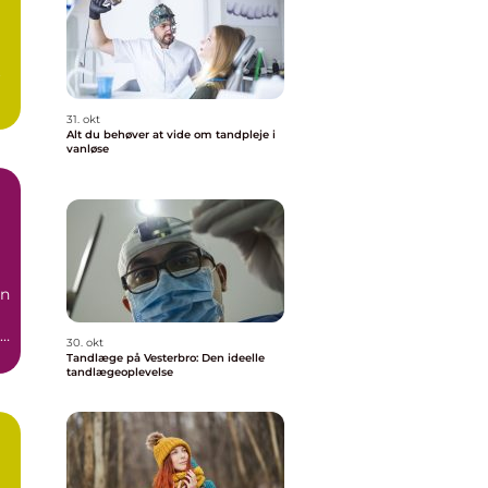
t
31. okt
Alt du behøver at vide om tandpleje i
vanløse
i
an
30. okt
Tandlæge på Vesterbro: Den ideelle
tandlægeoplevelse