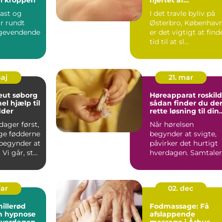
københavn
kast og
I det travle byliv på
r rundt
Østerbro, København
agevendende
er det vigtigt at find
tid til at sl...
emer eller
tomer, s...
maj
21. mar
eut søborg
Høreapparat roskil
el hjælp til
sådan finder du de
dder
rette løsning til din
hørelse
ager først,
Når hørelsen
ige fødderne
begynder at svigte,
 begynder at
påvirker det hurtigt
 Vi går, står
hverdagen. Samtaler
r...
bliver anstrengende,
du mi...
mar
02. dec
illerød
Fodmassage: Få
n hypnose
afslappende
hverdagen
massage i Århus