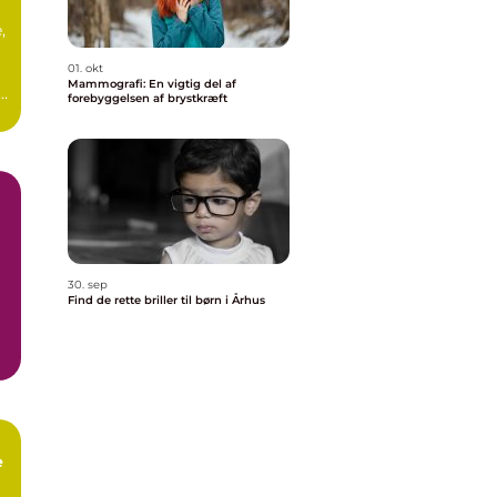
,
01. okt
Mammografi: En vigtig del af
l
forebyggelsen af brystkræft
30. sep
Find de rette briller til børn i Århus
e