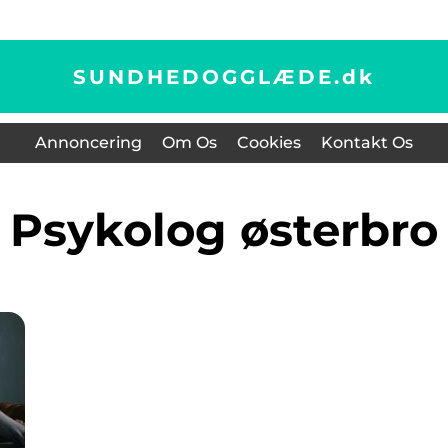
SUNDHEDOGGLÆDE.
dk
Annoncering
Om Os
Cookies
Kontakt Os
psykolog østerbro