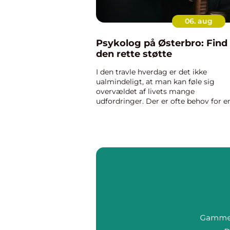
06. aug
Psykolog på Østerbro: Find
den rette støtte
I den travle hverdag er det ikke
ualmindeligt, at man kan føle sig
overvældet af livets mange
udfordringer. Der er ofte behov for e
professionel samtalepartner til at hj
med at navigere igennem de sværer
tider. Ø...