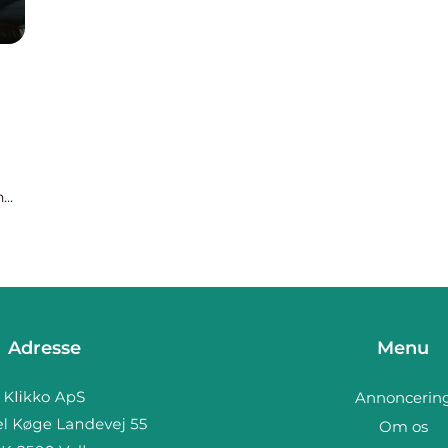
n
ælpe
e
Adresse
Menu
Annoncerin
Om os